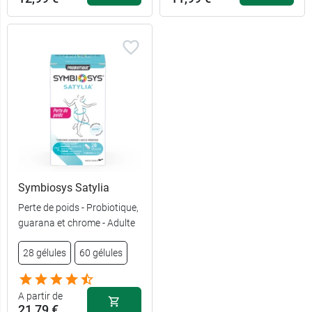
Symbiosys Satylia
Perte de poids - Probiotique,
guarana et chrome - Adulte
28 gélules
60 gélules
A partir de
21,79 €