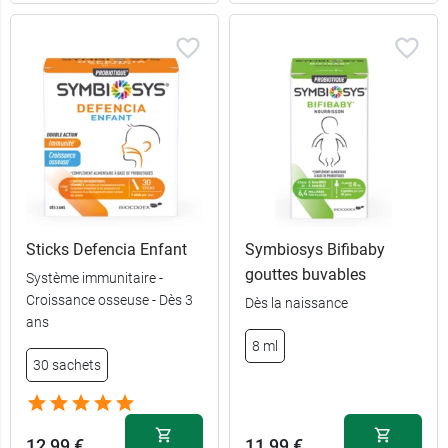
Sticks Defencia Enfant
Symbiosys Bifibaby
gouttes buvables
Système immunitaire -
Croissance osseuse - Dès 3
Dès la naissance
ans
8 ml
30 sachets
12,99 €
11,99 €