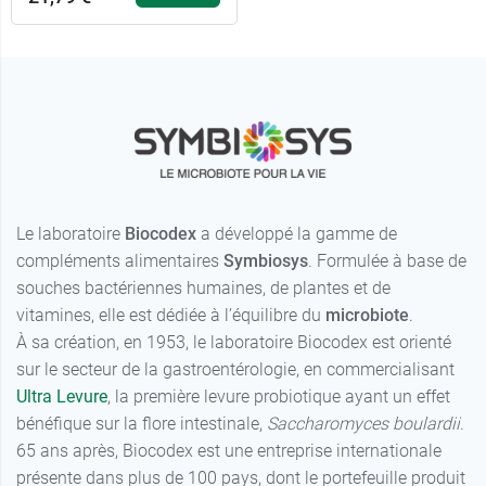
Le laboratoire
Biocodex
a développé la gamme de
compléments alimentaires
Symbiosys
. Formulée à base de
souches bactériennes humaines, de plantes et de
vitamines, elle est dédiée à l’équilibre du
microbiote
.
À sa création, en 1953, le laboratoire Biocodex est orienté
21,79 €
28 gélules
sur le secteur de la gastroentérologie, en commercialisant
Ultra Levure
, la première levure probiotique ayant un effet
34,99 €
60 gélules
bénéfique sur la flore intestinale,
Saccharomyces boulardii
.
65 ans après, Biocodex est une entreprise internationale
présente dans plus de 100 pays, dont le portefeuille produit