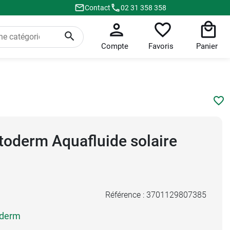
Contact
02 31 358 358
Compte
Favoris
Panier
oderm Aquafluide solaire
Référence :
3701129807385
derm