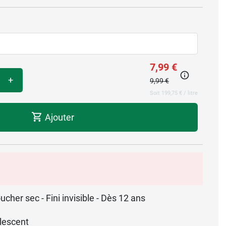
7,99 €
+
9,99 €
Soit 199,75 € / litre
Ajouter
ucher sec - Fini invisible - Dès 12 ans
lescent