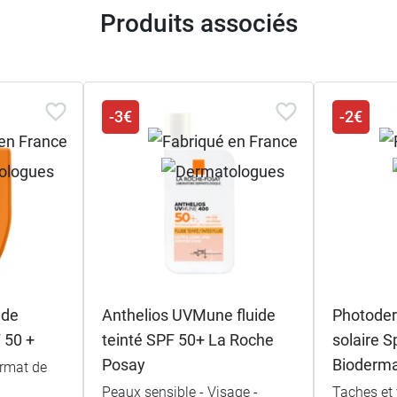
Produits associés
-3€
-2€
ide
Anthelios UVMune fluide
Photode
 50 +
teinté SPF 50+ La Roche
solaire 
Posay
Bioderm
ormat de
Peaux sensible - Visage -
Taches et 