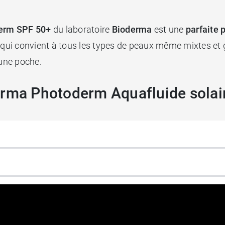
derm SPF 50+
du laboratoire
Bioderma
est une
parfaite 
 qui convient à tous les types de peaux même mixtes et g
 une poche.
erma Photoderm Aquafluide sola
te à grasse.