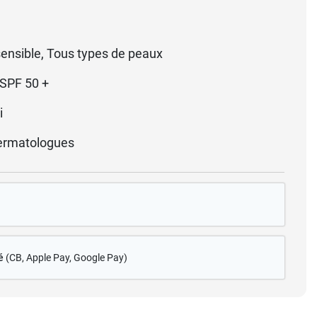
ensible, Tous types de peaux
SPF 50 +
i
ermatologues
é
(CB
, Apple Pay, Google Pay)