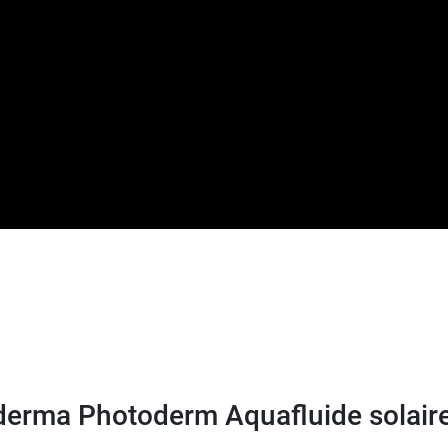
solaire enfant Photoderm SPF50+
.
derma Photoderm Aquafluide solai