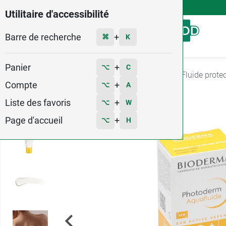
4,9
Voir les 58579 avis
Utilitaire d'accessibilité
Barre de recherche
Menu
+
⌘
K
Panier
+
⌥
C
Accueil
Hygiène - Beauté
Produit solaire
Fluide protec
Compte
+
⌥
A
1
Liste des favoris
+
⌥
W
Page d'accueil
+
⌥
H