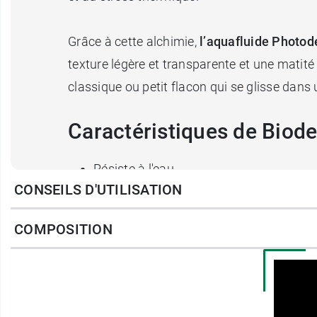
Grâce à cette alchimie,
l’aquafluide Photo
texture légère et transparente et une matité
classique ou petit flacon qui se glisse dans
Caractéristiques de Biod
Résiste à l'eau.
CONSEILS D'UTILISATION
Non gras
Non parfumé
COMPOSITION
Tolérance oculaire
Convient à tout type de peau même mix
Conditionnement
: tube de 40 ml