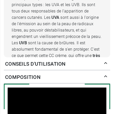
principaux types : les UVA et les UVB. Ils sont
tous deux responsables de l'apparition de
cancers cutanés. Les
UVA
sont aussi à l'origine
de l'émission au sein de la peau de radicaux
libres, au pouvoir déstabilisateurs, et qui
engendrent un vieillissement précoce de la peau.
Les
UVB
sont la cause de brûlures. Il est
absolument fondamental de s'en protéger. C'est
ce que permet cette CC crème, qui offre une
très
haute protection
.
CONSEILS D'UTILISATION
La CC crème Uriage Roseliane SPF
COMPOSITION
50+ : un soin anti-rougeurs
La
peau couperosique
est caractérisée par la
présence de
rougeurs
au niveau des joues, du
front et du menton. Elle est aussi le siège de
sensations d'échauffement et elle peut être très