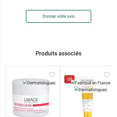
Non comédogène.
Testé sous contrôle dermatologique.
Donner votre avis
Teinte claire.
Texture légère et fondante
Conditionnement :
tube de 40 ml.
Produits associés
-2€