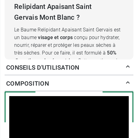
Relipidant Apaisant Saint
Gervais Mont Blanc ?
Le Baume Relipidant Apaisant Saint Gervais est
un baume
visage et corps
conçu pour hydrater,
nourrir, réparer et protéger les peaux sèches à
très sèches. Pour ce faire, il est formulé à
50%
d'eau thermale réparatrice
. Cette eau thermale
CONSEILS D'UTILISATION
de Saint Gervais Mont Blanc, naturellement riche
en minéraux et en oligo-éléments, est un
COMPOSITION
véritable trésor aux propriétés bienfaisantes pour
la peau. Ainsi, au sein de ce baume relipidant
apaisant visage et corps, l'eau thermale de Saint
Gervais Mont blanc va
hydrater
la peau et
contribuer à
réparer
la barrière naturelle. De la
niacinamide
(vitamine B3) vient compléter
l'action réparatrice de l'eau thermale de Saint
Gervais Mont-Blanc pour une peau réparée