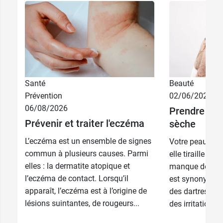
Santé
Beauté
Prévention
02/06/2026
8,99 €
200 ml
06/08/2026
Prendre soi
Prévenir et traiter l'eczéma
sèche
13,99 €
500 ml
L’eczéma est un ensemble de signes
Votre peau est 
commun à plusieurs causes. Parmi
elle tiraille ? E
elles : la dermatite atopique et
manque de lipi
l’eczéma de contact. Lorsqu’il
est synonyme d’
apparaît, l’eczéma est à l’origine de
des dartres, u
lésions suintantes, de rougeurs...
des irritations 