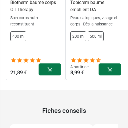
Biotherm baume corps
Topicrem baume
Adapté aux peaux sensibles
Oil Therapy
émollient DA
50 % d'eau thermale de Saint Gervais Mont
Blanc
Soin corps nutri-
Peaux atopiques, visage et
reconstituant
corps - Dès la naissance
Texture riche et non collante
Pénètre rapidement
400 ml
200 ml
500 ml
Formule non parfumée
Conditionnement :
tube de 200 ml
A partir de
21,89 €
8,99 €
Fiches conseils