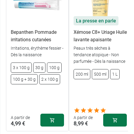
La presse en parle
Bepanthen Pommade
Xémose C8+ Uriage Huile
irritations cutanées
lavante apaisante
Irritations, érythème fessier -
Peaux très sèches à
Dès la naissance
tendance atopique - Non
parfumée - Dès la naissance
3 x 100 g
30 g
100 g
200 ml
500 ml
1 L
100 g + 30 g
2 x 100 g
A partir de
A partir de
4,99 €
8,99 €