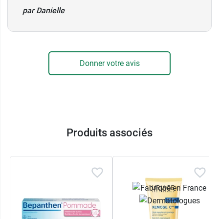
Anti grattage
par Danielle
Hydratation 24h
Pro-vitamine B5 et prébiotique
Formule non parfumée
pH physiologique
Absorption rapide
Donner votre avis
Fini non gras et non collant
Testé cliniquement sous contrôle
dermatologique
Produits associés
Conditionnement :
tube de 200 ml ou flacon-
pompe de 400 ml.