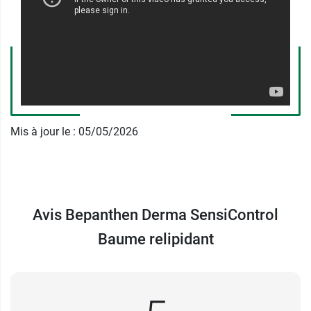
Un extrait de fruit d'argousier, ce fruit est
riche en antioxydant et en omega 3
Un extrait de feuille de romarin qui aura une
action apaisante
Les premiers contribuent, en effet, à combler les
lacunes du film hydrolipidique dont le rôle est de
freiner la déshydratation du derme. Les secondes
Mis à jour le : 05/05/2026
pénètrent la peau en profondeur afin
d'acheminer les molécules d'eau destinées à
alimenter les cellules. Ce double processus
Baume SensiControl Bepanthen
Avis Bepanthen Derma SensiControl
Derma : un allié de la peau
Baume relipidant
atopique
Colonisée par un très grand nombre de bactéries,
notre peau bénéficie d'un rempart