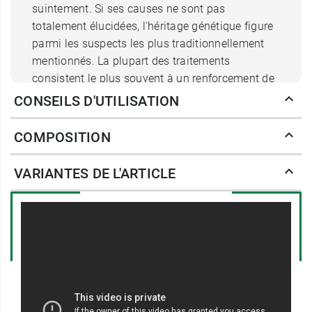
suintement. Si ses causes ne sont pas
totalement élucidées, l'héritage génétique figure
parmi les suspects les plus traditionnellement
mentionnés. La plupart des traitements
consistent le plus souvent à un renforcement de
la barrière cutanée et à une hydratation intense.
CONSEILS D'UTILISATION
Et c'est ce que fait le
baume SensiControl
Bepanthen Derma.
Sa composition
permet de
COMPOSITION
maintenir un
niveau d'hydratation important
de
façon pérenne. Elle contient :
VARIANTES DE L'ARTICLE
Du beurre de karité qui est un émollient riche
et nourrissant
De l'huile de limnanthe qui est une huile
légère qui retient l'hydratation
De l'huile l'olive qui est riche en antioxydant
et en acides gras
De la Pro-vitamine B5 qui va aider à réparer
la barrière cutanée