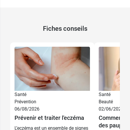
Fiches conseils
20,99 €
3 x 100 g
4,99 €
30 g
Santé
Santé
Prévention
Beauté
7,99 €
8,99 €
06/08/2026
02/06/2026
100 g
200 ml
Prévenir et traiter l'eczéma
Comment so
12,99 €
13,99 €
des paupièr
100 g + 30 g
500 ml
L’eczéma est un ensemble de signes