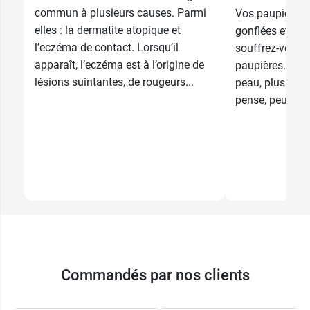
commun à plusieurs causes. Parmi
Vos paupières s
14,99 €
13,99 €
2 x 100 g
1 L
elles : la dermatite atopique et
gonflées et sèc
l’eczéma de contact. Lorsqu’il
souffrez-vous 
apparaît, l’eczéma est à l’origine de
paupières. Cett
lésions suintantes, de rougeurs...
peau, plus cour
pense, peut avoi
Commandés par nos clients