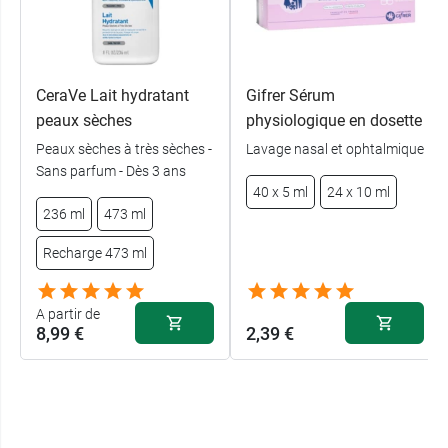
CeraVe Lait hydratant
Gifrer Sérum
peaux sèches
physiologique en dosette
Peaux sèches à très sèches -
Lavage nasal et ophtalmique
Sans parfum - Dès 3 ans
40 x 5 ml
24 x 10 ml
236 ml
473 ml
Recharge 473 ml
A partir de
8,99 €
2,39 €