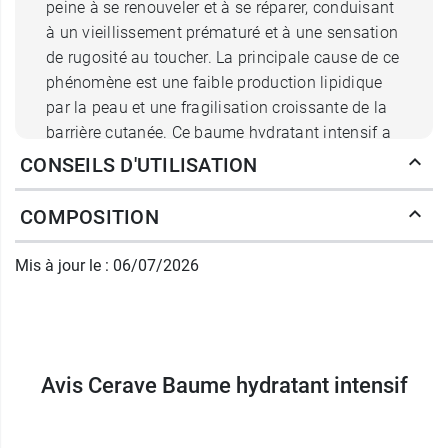
peine à se renouveler et à se réparer, conduisant
à un vieillissement prématuré et à une sensation
de rugosité au toucher. La principale cause de ce
phénomène est une faible production lipidique
par la peau et une fragilisation croissante de la
barrière cutanée. Ce baume hydratant intensif a
été formulé pour palier ces carences et restaurer
CONSEILS D'UTILISATION
l'étanchéité de la peau pour une hydratation
optimale.
COMPOSITION
Comment le baume intensif Cerave
Mis à jour le : 06/07/2026
hydrate-t-il la peau ?
L'un des actifs phares de ce produit de coin pour
le corps est en réalité un complexe qui réunit
3
Avis Cerave Baume hydratant intensif
céramides essentiels
pour la peau.
Naturellement présents dans la barrière cutanée,
ces lipides forment le ciment de la peau et