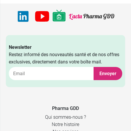
Newsletter
Restez informé des nouveautés santé et de nos offres
exclusives, directement dans votre boîte mail.
8,99 €
236 ml
Envoyer
12,99 €
473 ml
2,39 €
40 x 5 ml
Recharge 473
11,89 €
2,39 €
24 x 10 ml
ml
Pharma GDD
Qui sommes-nous ?
Notre histoire