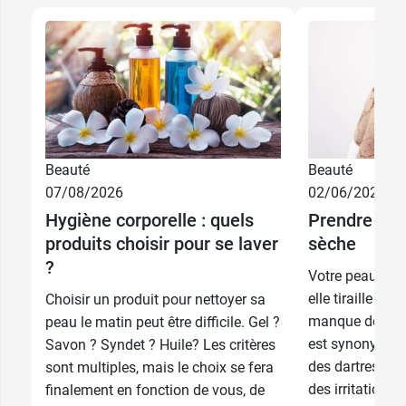
Beauté
Beauté
07/08/2026
02/06/2026
8,39 €
8,79 €
236 ml
50 ml
Hygiène corporelle : quels
Prendre soi
produits choisir pour se laver
sèche
12,99 €
11,99 €
473 ml
88 ml
?
Votre peau est 
elle tiraille ? E
Choisir un produit pour nettoyer sa
manque de lipi
peau le matin peut être difficile. Gel ?
est synonyme d’
Savon ? Syndet ? Huile? Les critères
des dartres, u
sont multiples, mais le choix se fera
des irritations 
finalement en fonction de vous, de