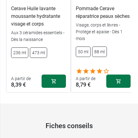
hydratant Cerave
pénètre rapidement et ne
Cerave Huile lavante
Pommade Cerave
laisse pas de sensation grasse à la surface de
moussante hydratante
réparatrice peaux sèches
l'épiderme.
visage et corps
Visage, corps et lèvres -
Protège et apaise - Dès 1
Aux 3 céramides essentiels -
Pour le visage, nous conseillions la
crème
mois
Dès la naissance
hydratante Cerave SPF 50
.
50 ml
88 ml
236 ml
473 ml
pH physiologique - Sans parfum -
Hypoallergénique
A partir de
A partir de
Conditionnement :
Pot de 340 g
8,39 €
8,79 €
Fiches conseils