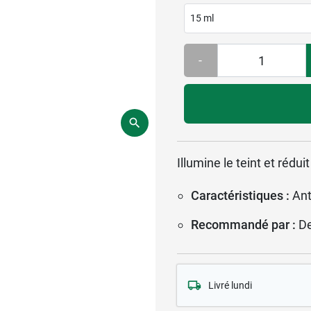
15 ml
-
Illumine le teint et rédu
Caractéristiques :
Ant
Recommandé par :
D
Livré lundi