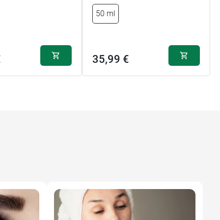
50 ml
€
35,99 €