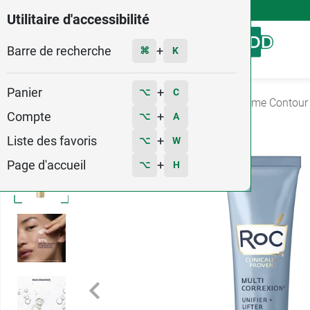
4,9
Voir les 58579 avis
Utilitaire d'accessibilité
Barre de recherche
Menu
+
⌘
K
Panier
+
⌥
C
Accueil
Hygiène - Beauté
Soin Visage
Crème Contour
Compte
+
⌥
A
Liste des favoris
+
⌥
W
Page d'accueil
+
⌥
H