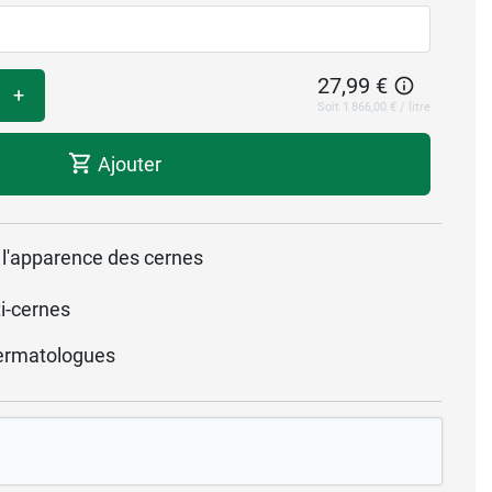
27,99 €
+
Soit 1 866,00 € / litre
Ajouter
it l'apparence des cernes
i-cernes
ermatologues