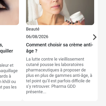
Beauté
Bi
06/08/2026
06
s,
Comment choisir sa crème anti-
Qu
uiller
âge ?
l’
La lutte contre le vieillissement
Ri
cutané pousse les laboratoires
ar
aleur et
pharmaceutiques à proposer de
sé
maquillage
plus en plus de gammes anti-âge, à
hy
Fards à
tel point qu’il est parfois difficile de
ac
n khôl ou
s’y retrouver. Pharma GDD
so
t pas les
présente...
so