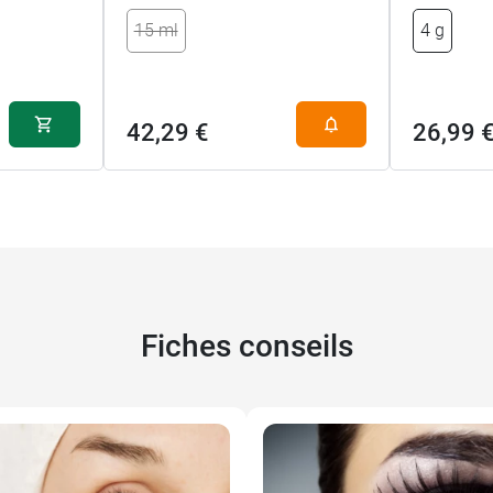
15 ml
4 g
42,29 €
26,99 
Fiches conseils