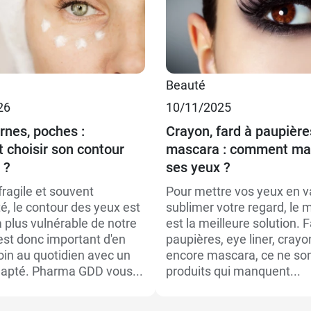
Beauté
26
10/11/2025
rnes, poches :
Crayon, fard à paupière
choisir son contour
mascara : comment maq
 ?
ses yeux ?
fragile et souvent
Pour mettre vos yeux en v
é, le contour des yeux est
sublimer votre regard, le 
la plus vulnérable de notre
est la meilleure solution. 
 est donc important d'en
paupières, eye liner, crayo
oin au quotidien avec un
encore mascara, ce ne son
dapté. Pharma GDD vous...
produits qui manquent...