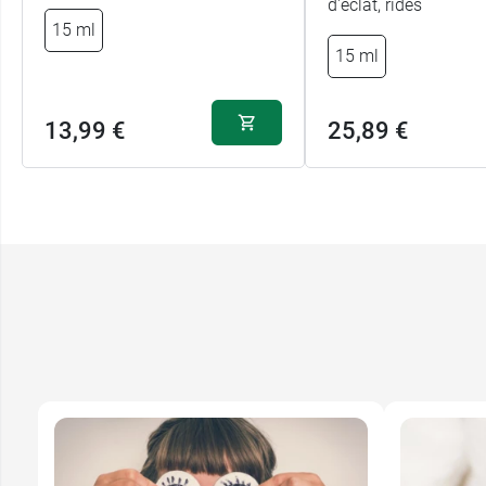
d'éclat, rides
15 ml
15 ml
13,99 €
25,89 €