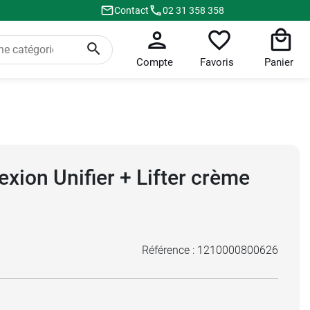
Contact
02 31 358 358
Compte
Favoris
Panier
exion Unifier + Lifter crème
Référence :
1210000800626