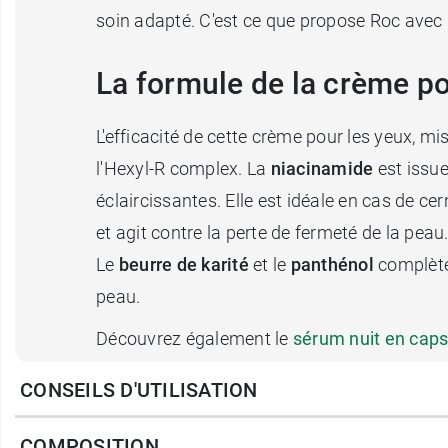
soin adapté. C'est ce que propose Roc avec s
La formule de la crème pou
L'efficacité de cette crème pour les yeux, 
l'Hexyl-R complex. La
niacinamide
est issue
éclaircissantes. Elle est idéale en cas de ce
et agit contre la perte de fermeté de la peau
Le
beurre de karité
et le
panthénol
complète
peau.
Découvrez également le
sérum nuit en cap
CONSEILS D'UTILISATION
Conditionnement :
tube de 15 ml.
COMPOSITION