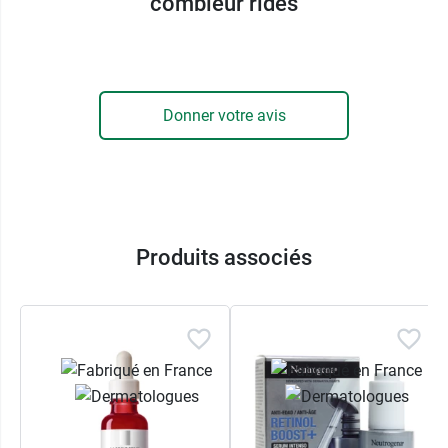
combleur rides
Correxion ?
L'
acide hyaluronique
est une substance que l'on
retrouve naturellement dans la peau et qui a
pour but de
soutenir l'hydratation cutanée
. Le
Donner votre avis
problème, c'est qu'il se raréfie avec l'âge et ses
bénéfices avec. En plus de stimuler sa synthèse,
le
sérum combleur Roc
en apporte sous trois
différentes formes, chacune ayant un niveau de
captation et de profondeur dédiées, si bien que
l'ensemble du derme se trouve parfaitement
Produits associés
humectée, avec comme effet complémentaire un
léger gonflement de l'épiderme
, faisant
disparaitre les rides. Le résultat est visible
instantanément et durablement.
Pour une correction des rides profondes durant
le sommeil, nous vous conseillons la
crème de