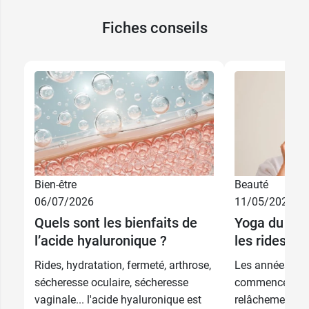
Fiches conseils
Bien-être
Beauté
06/07/2026
11/05/2026
30 ml +
32,99 €
sérum et
Quels sont les bienfaits de
Yoga du vis
solaire offerts
l’acide hyaluronique ?
les rides
31,99 €
30 ml
Rides, hydratation, fermeté, arthrose,
Les années pass
sécheresse oculaire, sécheresse
commence à ap
vaginale... l'acide hyaluronique est
relâchement de 