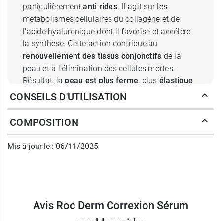
particulièrement
anti rides
. Il agit sur les
métabolismes cellulaires du collagène et de
l'acide hyaluronique dont il favorise et accélère
la synthèse. Cette action contribue au
renouvellement des tissus conjonctifs
de la
peau et à l'élimination des cellules mortes.
Résultat, la
peau est plus ferme
, plus
élastique
et
rebondie
. Le
rétinol Roc
bénéficie d'une
CONSEILS D'UTILISATION
technologie à trois étapes (stabilisation,
encapsulation et boosting) qui lui offre un très
COMPOSITION
haut niveau de concentration. Son dosage,
même plus faible, délivre ainsi des très bonnes
Mis à jour le : 06/11/2025
performances.
Pourquoi l'acide hyaluronique dans
Avis Roc Derm Correxion Sérum
le Sérum combleur rides Dermo