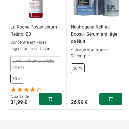
nuit anti rides Roc Retinol
.
Conditionnement :
Seringue filler de 15 ml
La Roche Posay sérum
Neutrogena Retinol
Retinol B3
Boost+ Sérum anti âge
de Nuit
Concentré anti-rides
régénérant resurfaçant
Anti-âge et anti rides -
Rétinol pur
30 ml + sérum et solaire
offerts
30 ml
30 ml
A partir de
31,99 €
26,99 €