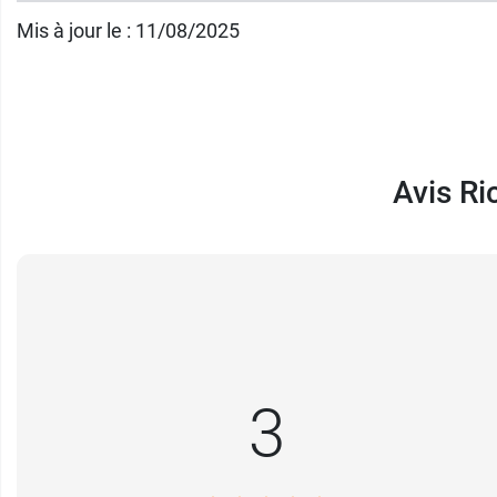
sans sucres Ricqlès
.
Mis à jour le : 11/08/2025
Sans alcool.
Contenance
: spray de 15 ml
Avis Ri
3