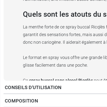
Quels sont les atouts du 
La menthe forte de ce spray buccal Ricqlès 
garantit des sensations fortes, mais aussi 
donc non cariogène. Il aiderait également à
Le format en spray vous offre une grande libe
glisse facilement dans une poche.
Ce
spray buccal sans alcool Ricqlès
peut êt
CONSEILS D'UTILISATION
profiter du liquide mentholé.
COMPOSITION
Ricqlès
est une marque emblématique dans l