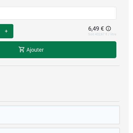
6,49 €
+
Soit 432,67 € / litre
Ajouter