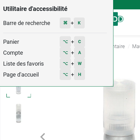
4,9
Voir les 58579 avis
Utilitaire d'accessibilité
Barre de recherche
Menu
+
⌘
K
Panier
+
⌥
C
Accueil
Hygiène - Beauté
Hygiene Bucco dentaire
Mau
Compte
+
⌥
A
2
Liste des favoris
+
⌥
W
Page d'accueil
+
⌥
H