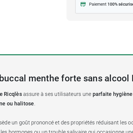
Paiement
100% sécuris
 buccal menthe forte sans alcool 
e Ricqlès
assure à ses utilisateurs une
parfaite hygiène
ne ou halitose
.
ossède un goût prononcé et des propriétés réduisant les o
e, les hormones ou un trouble salivaire qui occasionne u