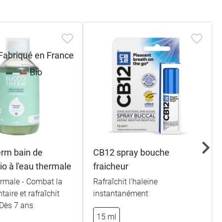
rm bain de
CB12 spray bouche
o à l'eau thermale
fraicheur
ermale - Combat la
Rafraîchit l'haleine
taire et rafraîchit
instantanément
- Dès 7 ans
15 ml