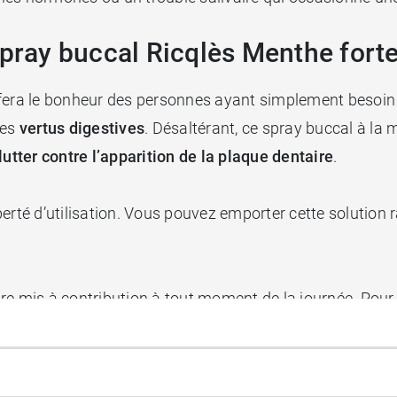
spray buccal Ricqlès Menthe forte
fera le bonheur des personnes ayant simplement besoin d
des
vertus digestives
. Désaltérant, ce spray buccal à la 
lutter contre l’apparition de la plaque dentaire
.
rté d’utilisation. Vous pouvez emporter cette solution ra
re mis à contribution à tout moment de la journée. Pour ce
a fabrication de produits alimentaires à base de ment