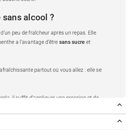
 sans alcool ?
’un peu de fraîcheur après un repas. Elle
menthe a l’avantage d’être
sans sucre
et
fraîchissante partout où vous allez : elle se
la, il suffit d’appliquer une pression et de
he. Découvrez les
Pastilles menthe forte