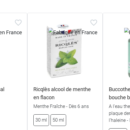
al
Ricqlès alcool de menthe
Buccothe
en flacon
bouche bi
Menthe Fraîche - Dès 6 ans
A l'eau th
plaque den
30 ml
50 ml
l’haleine 