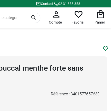
Contact
02 31 358 358
Compte
Favoris
Panier
 buccal menthe forte sans
Référence :
3401577657630