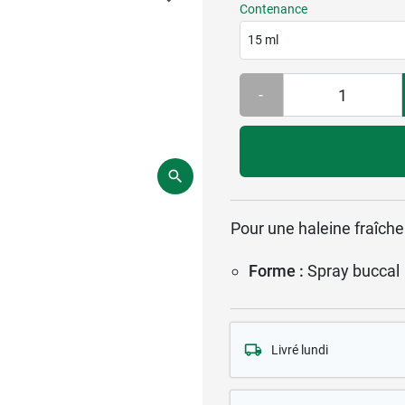
Contenance
15 ml
-
Pour une haleine fraîche
Forme :
Spray buccal
Livré lundi