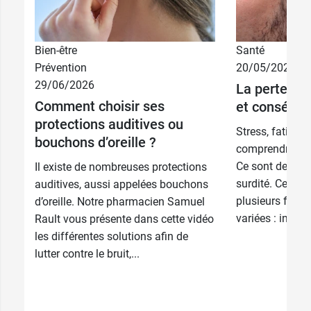
Bien-être
Santé
Prévention
20/05/2026
29/06/2026
La perte d'a
Adulte - 1
9,69 €
3,39 €
3 paires
Comment choisir ses
paire
et conséqu
protections auditives ou
Stress, fatigue, 
Enfant - 1
8,99 €
5,29 €
bouchons d’oreille ?
6 paires
paire
comprendre les
Ce sont des si
Il existe de nombreuses protections
surdité. Celle-c
auditives, aussi appelées bouchons
plusieurs forme
d’oreille. Notre pharmacien Samuel
variées : infect
Rault vous présente dans cette vidéo
les différentes solutions afin de
lutter contre le bruit,...