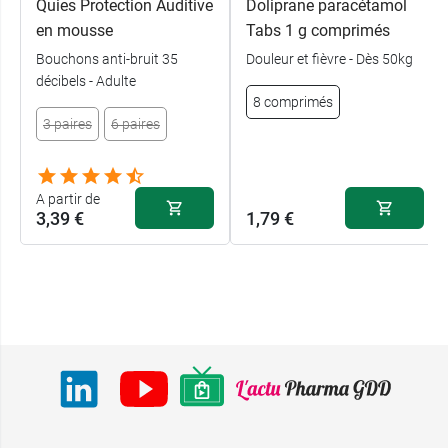
Quies Protection Auditive
Doliprane paracétamol
en mousse
Tabs 1 g comprimés
Bouchons anti-bruit 35
Douleur et fièvre - Dès 50kg
décibels - Adulte
8 comprimés
3 paires
6 paires
A partir de
3,39 €
1,79 €