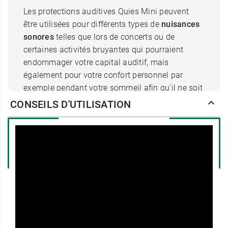
Les protections auditives Quies Mini peuvent
être utilisées pour différents types de
nuisances
sonores
telles que lors de concerts ou de
certaines activités bruyantes qui pourraient
endommager votre capital auditif, mais
également pour votre confort personnel par
exemple pendant votre sommeil afin qu'il ne soit
pas perturbé par les bruits environnants.
CONSEILS D'UTILISATION
Dotées d'une
forme anatomique
, les protections
auditives en mousse anti-bruit Quies Mini
s'adaptent et se moulent parfaitement à vos
oreilles pour un excellent maintien et une bonne
réduction sonore des bruits. Ces protections
auditives à base de
mousse de polyuréthane
sont douces pour vos oreilles et ne provoquent
pas d'irritations afin de pouvoir les garder autant
de temps que nécessaire sans ressentir aucune