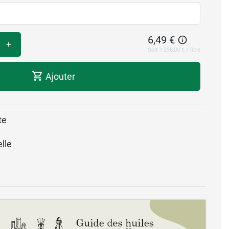
6,49 €
+
Soit 1 298,00 € / litre
Ajouter
te
lle