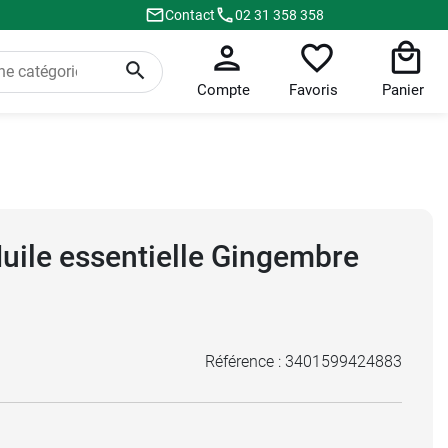
Contact
02 31 358 358
Compte
Favoris
Panier
Huile essentielle Gingembre
Référence :
3401599424883