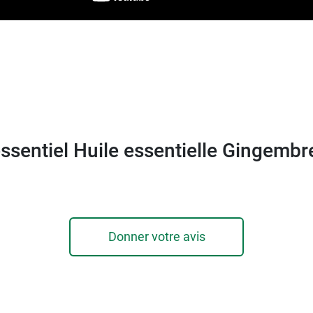
mandée.
e et équilibrée et à un mode de vie sain.
de la chaleur.
ssentiel Huile essentielle Gingembre
ingembre
sont dans notre guide Aromathérapie.
 5 ml
Donner votre avis
entielle bio de Ylang ylang de Puressentiel
.