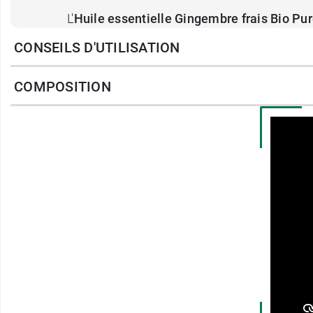
L'
Huile essentielle Gingembre frais
Bio
Pur
100% pure & naturelle,
CONSEILS D'UTILISATION
Chémotypée : c'est une huile Essentiel
COMPOSITION
Certifiée Agriculture Biologique.
Equivalence : 1ml => 19 gouttes
Précautions d'emploi de P
Réservé à l'adulte
Ne pas utiliser chez les femmes enceint
Ne pas utiliser chez les personnes ayan
Ne pas utiliser en cas calculs biliaires 
Demandez conseil à un professionnel de
traitement médical.