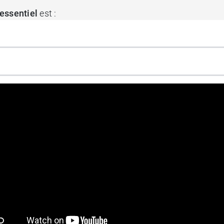
essentiel
est :
le HEBBD - Huile Essentielle Botaniquement et Biochimi
uressentiel Huile essentielle Gi
es ou allaitantes
t des antécédents de troubles convulsifs ou épileptiques
et chez les personnes allergiques aux huiles essentielles.
 santé en cas de prise concomitante d'anticoagulants, 