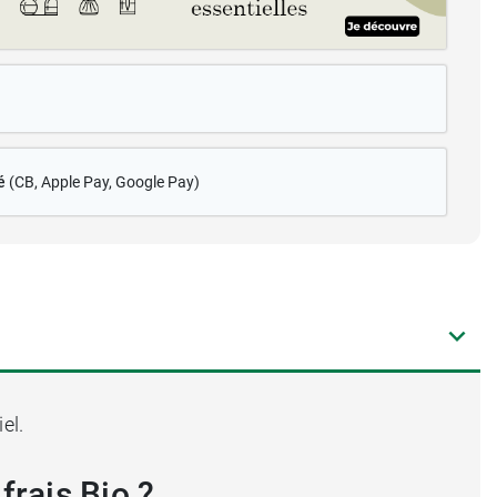
é
(CB
, Apple Pay, Google Pay)
el.
frais Bio ?