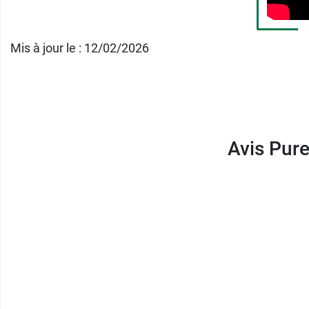
Ne pas dépasser la dose journalière recom
Mis à jour le : 12/02/2026
Ne se substitue pas à une alimentation varié
Tenir hors de portée des enfants.
À conserver à l'abri de la lumière, de l'air et 
Avis Pure
Tous les usages de l'
huile essentielle de G
Conditionnement : Flacon compte-goutte de
Nous vous proposons également l'
huile ess