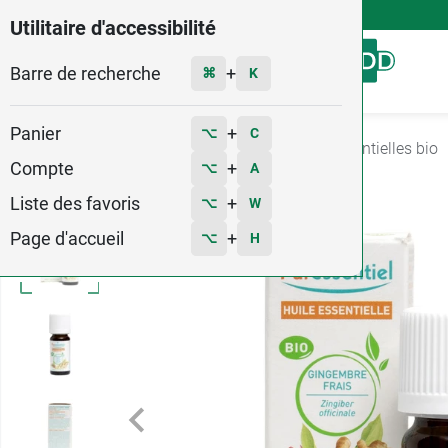
4,9
Voir les 58579 avis
Utilitaire d'accessibilité
Barre de recherche
Menu
+
⌘
K
Panier
+
⌥
C
Accueil
Santé
Aromatherapie
Huiles essentielles bio
Compte
+
⌥
A
Liste des favoris
+
⌥
W
Page d'accueil
+
⌥
H