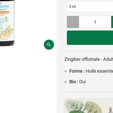
5 ml
-
Zingiber officinale - Adul
Forme :
Huile essentie
Bio :
Oui