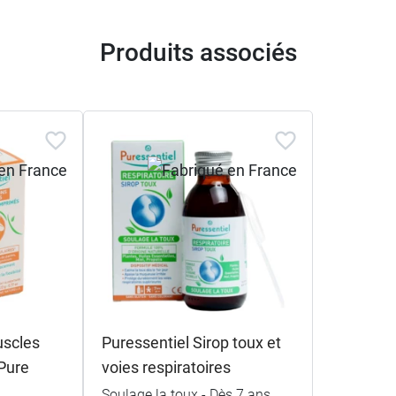
Produits associés
uscles
Puressentiel Sirop toux et
Pure
voies respiratoires
Soulage la toux - Dès 7 ans