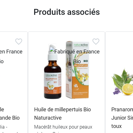
Produits associés
le
Huile de millepertuis Bio
Pranaro
vande Bio
Naturactive
Junior Si
toux
ia -
Macérât huileux pour peaux