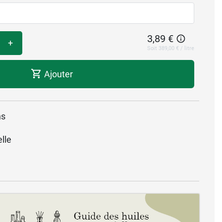
3,89 €
+
Soit 389,00 € / litre
Ajouter
ns
lle