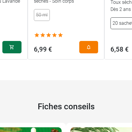
ou Lavande
sèches - Soin corps
Toux sèche
Dès 2 ans
50 ml
20 sache
6,99 €
6,58 €
Fiches conseils