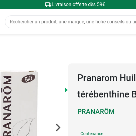
Livraison offerte dès 59€
Pranarom Huil
térébenthine 
PRANARÔM
Contenance