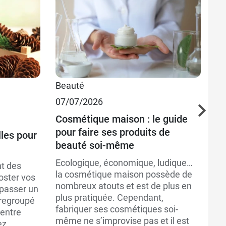
Beauté
Sa
07/07/2026
Bi
26
Cosmétique maison : le guide
pour faire ses produits de
lles pour
Co
beauté soi-même
es
Ecologique, économique, ludique…
nt des
Ex
la cosmétique maison possède de
oster vos
pa
nombreux atouts et est de plus en
 passer un
hu
plus pratiquée. Cependant,
 regroupé
no
fabriquer ses cosmétiques soi-
’entre
in
même ne s’improvise pas et il est
z...
de