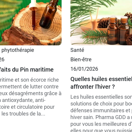
t phytothérapie
Santé
26
Bien-être
16/01/2026
faits du Pin maritime
Quelles huiles essentie
ritime et son écorce riche
affronter l'hiver ?
rmettent de lutter contre
eux désagréments grâce à
Les huiles essentielles so
 antioxydante, anti-
solutions de choix pour bo
ire et circulatoire pour
défenses immunitaires et
 les troubles de la...
hiver sain. Pharma GDD a
pour vous les meilleures d
elles pour que vous puissie