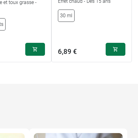
Effet chaud - Dès 15 ans
 et toux grasse -
30 ml
ts
6,89 €