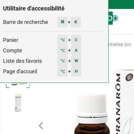
4,9
Voir les 58579 avis
Utilitaire d'accessibilité
Barre de recherche
Menu
+
⌘
K
Panier
+
⌥
C
Accueil
Santé
Aromatherapie
Huiles essentielles bio
Compte
+
⌥
A
Liste des favoris
+
⌥
W
Page d'accueil
+
⌥
H