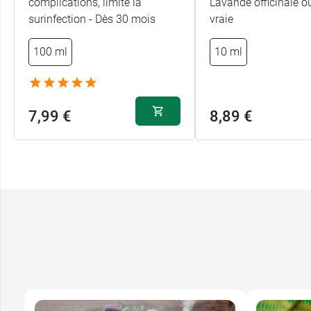
complications, limite la
Lavande officinale 
surinfection - Dès 30 mois
vraie
100 ml
10 ml
7,99 €
8,89 €