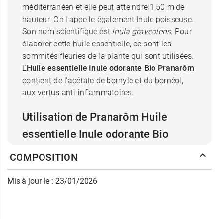
méditerranéen et elle peut atteindre 1,50 m de
hauteur. On l'appelle également Inule poisseuse.
Son nom scientifique est
Inula graveolens
. Pour
élaborer cette huile essentielle, ce sont les
sommités fleuries de la plante qui sont utilisées.
L'
Huile
essentielle Inule odorante
Bio Pranarôm
contient de l'acétate de bornyle et du bornéol,
aux vertus anti-inflammatoires.
Utilisation de Pranarôm Huile
essentielle Inule odorante Bio
L'
Huile
essentielle Inule odorante
Bio Pranarôm
COMPOSITION
est utilisée
pour son
action sur la sphère
respiratoire
. Elle possèderait des propriétés
Mis à jour le : 23/01/2026
mucolytiques et spasmolytiques.
Pranarôm H​​​​​​uile essentielle Inule odorante bio
est de
grande puissance
. Elle ne doit être utilisée