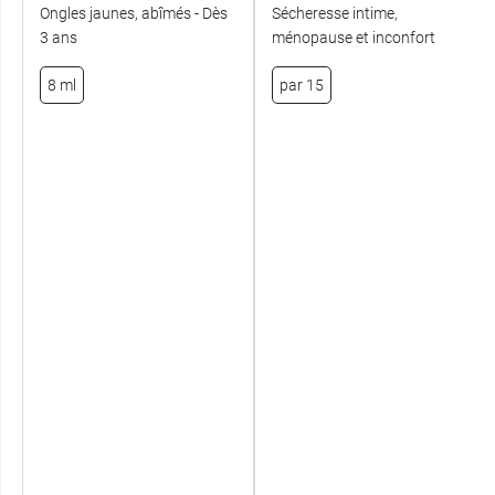
Ongles jaunes, abîmés - Dès
Sécheresse intime,
3 ans
ménopause et inconfort
8 ml
par 15