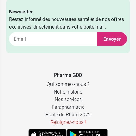
3,79 €
Bleu
Newsletter
3,79 €
Jaune
Restez informé des nouveautés santé et de nos offres
exclusives, directement dans votre boîte mail.
3,49 €
3,79 €
100 ml
Orange
Envoyer
5,99 €
3,79 €
300 ml
Rouge
7,49 €
3,79 €
500 ml
Violet
Pharma GDD
11,99 €
3,79 €
1 L
Vert
Qui sommes-nous ?
Notre histoire
47,79 €
3,79 €
5 L
Noir
Nos services
Parapharmacie
Route du Rhum 2022
Rejoignez-nous !