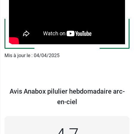
possibilité de mieux se repérer dans son
traitement.
Léger et facile à glisser dans un sac, il bénéficie
d’un
couvercle coulissant
pratique à manipuler
et il est pourra passer au lave-vaisselle.
Mis à jour le : 04/04/2025
Ce pilulier
Anabox
conviendra aussi bien à des
patients sédentaires qu’à des patients mobiles
qui pourront aisément se déplacer en emmenant
une journée de traitement. Un
modèle semainier
multicolore
est aussi disponible sur notre site.
Avis Anabox pilulier hebdomadaire arc-
en-ciel
Caractéristiques techniques du
pilulier 7 hebdomadaires Anabox
Dimensions du pilulier : 18.5 x 11.7 x 4.6 cm