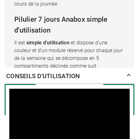
cours de la journée.
Pilulier 7 jours Anabox simple
d'utilisation
Il est
simple d’utilisation
et dispose d’une
couleur et d’un module réservé pour chaque jour
de la semaine qui se décompose en 5
compartiments déclinés comme suit :
Matin
CONSEILS D'UTILISATION
Midi
Soir
Nuit
Si besoin
Le pilulier hebdomadaire
Anabox
offre, grâce à
ses couleurs vives offre des
repères visuels
intéressants qui interviennent pour donner la