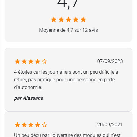
4,7
Dimensions des cases : 2 x 3.4 x 2 cm (la
case matin est plus grande et fait 2.4 cm)
Pilulier semainier et modulaire de grande
taille (7 modules de couleurs différentes et 5
Moyenne de 4,7 sur 12 avis
cases par module)
L'étui contenant les modules est rigide
Chaque journée correspond à une journée de
traitement
07/09/2023
Couleurs : arc-en-ciel
4 étoiles car les journaliers sont un peu difficile à
Poids : 320 gr
retirer, pas pratique pour une personne en perte
Pensez
au coupe comprimés Splitter de poche
.
d'autonomie.
par Alassane
20/09/2021
Un peu déçu par l'ouverture des modules qui n'est