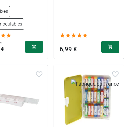
ixes
modulables
e
 €
6,99 €