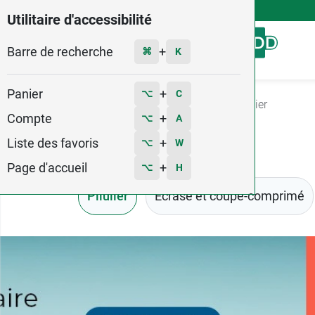
4,9
Voir les 58579 avis
Utilitaire d'accessibilité
Barre de recherche
Menu
+
⌘
K
Panier
+
⌥
C
Accueil
Matériel médical
Autonomie
Pilulier
Compte
+
⌥
A
Liste des favoris
+
⌥
W
Page d'accueil
+
⌥
H
Pilulier
Ecrase et coupe-comprimé