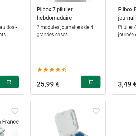
Pilbox 7 pilulier
Pilbox B
hebdomadaire
journal
au dos -
7 modules journaliers de 4
Pilulier
nts
grandes cases
journée 
Cases fixes
25,99 €
3,49 
Cases
modulables