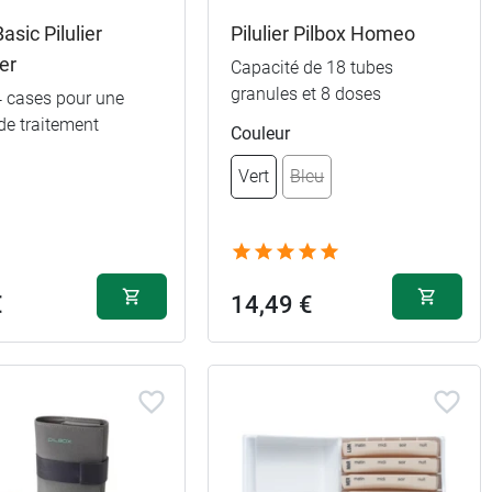
asic Pilulier
Pilulier Pilbox Homeo
ier
Capacité de 18 tubes
granules et 8 doses
 4 cases pour une
de traitement
Couleur
Vert
Bleu
28,99 €
€
14,49 €
29,99 €