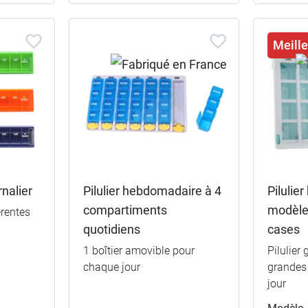
Meille
rnalier
Pilulier hebdomadaire à 4
Pilulie
compartiments
modèle 
érentes
quotidiens
cases
1 boîtier amovible pour
Pilulier
chaque jour
grandes
jour