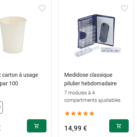
 carton à usage
Medidose classique
 par 100
pilulier hebdomadaire
s
7 modules à 4
compartiments ajustables
0
€
14,99 €