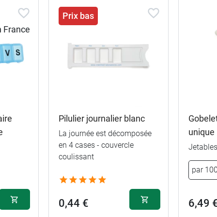
Prix bas
aire
Pilulier journalier blanc
Gobelet
e
unique
La journée est décomposée
en 4 cases - couvercle
Jetable
coulissant
par 10
0,44 €
6,49 