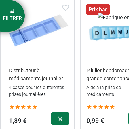
Trier
Prix bas
les
FILTRER
produits
Trier
Par défaut
trer
es
ltats
Distributeur à
Pilulier hebdomad
21
médicaments journalier
grande contenanc
uits)
4 cases pour les différentes
Aide à la prise de
prises journalières
médicaments
Marques
Fabriqué
1,89 €
0,99 €
en