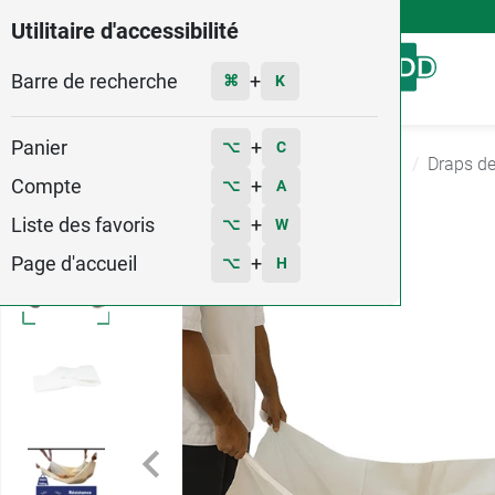
4,9
Voir les 58579 avis
Utilitaire d'accessibilité
Barre de recherche
Menu
+
⌘
K
Panier
+
⌥
C
Accueil
Matériel médical
Aide aux transferts
Draps de
Compte
+
⌥
A
Liste des favoris
+
⌥
W
Page d'accueil
+
⌥
H