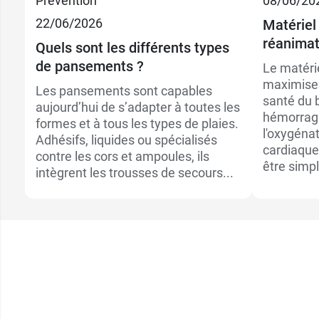
Prévention
08/06/20
41,79 €
22/06/2026
Matériel
28,89 €
70 x 110 cm
réanimat
Quels sont les différents types
de pansements ?
Le matéri
maximise 
Les pansements sont capables
santé du 
aujourd’hui de s’adapter à toutes les
hémorragi
formes et à tous les types de plaies.
l'oxygénat
Adhésifs, liquides ou spécialisés
cardiaque.
contre les cors et ampoules, ils
être simple
intègrent les trousses de secours...