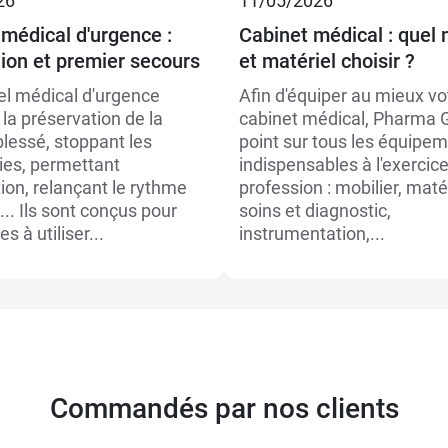
26
11/05/2026
 médical d'urgence :
Cabinet médical : quel 
ion et premier secours
et matériel choisir ?
el médical d'urgence
Afin d'équiper au mieux vo
la préservation de la
cabinet médical, Pharma G
blessé, stoppant les
point sur tous les équipe
es, permettant
indispensables à l'exercic
ion, relançant le rythme
profession : mobilier, maté
.. Ils sont conçus pour
soins et diagnostic,
s à utiliser...
instrumentation,...
Commandés par nos clients