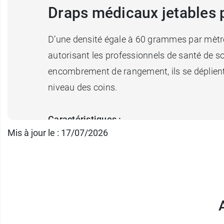
Draps médicaux jetables p
D’une densité égale à 60 grammes par mètres c
autorisant les professionnels de santé de sou
encombrement de rangement, ils se déplient de
niveau des coins.
Caractéristiques :
Mis à jour le : 17/07/2026
Dimensions : 150 x 220 cm
Densité : 70 grammes par mètres carrés
Conditionnement :
Vendu à l’unité
Et pour les services d'urgence médicale et d