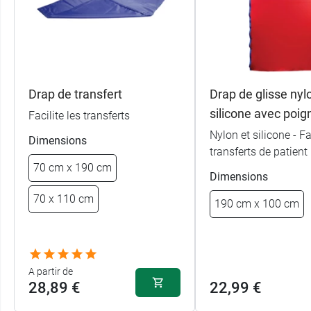
Drap de transfert
Drap de glisse nyl
silicone avec poi
Facilite les transferts
Nylon et silicone - Fa
Dimensions
transferts de patient
70 cm x 190 cm
Dimensions
70 x 110 cm
190 cm x 100 cm
A partir de
28,89 €
22,99 €