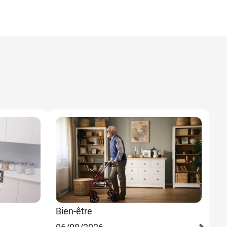
Bien-être
Bi