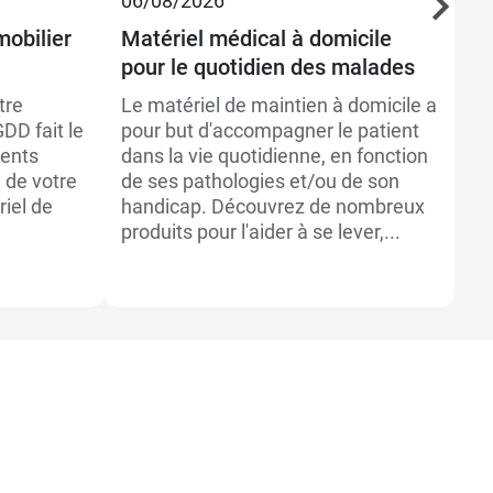
06/08/2026
19
mobilier
Matériel médical à domicile
Ai
pour le quotidien des malades
ma
tre
Le matériel de maintien à domicile a
Pl
DD fait le
pour but d'accompagner le patient
né
ments
dans la vie quotidienne, en fonction
pl
e de votre
de ses pathologies et/ou de son
ha
riel de
handicap. Découvrez de nombreux
ca
produits pour l'aider à se lever,...
ex
le 