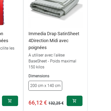
on
Immedia Drap SatinSheet
gnées
4Direction Midi avec
poignées
cilite les
A utiliser avec l'alèse
BaseSheet - Poids maximal
150 kilos
Dimensions
200 cm x 140 cm
66,12 €
132,25 €