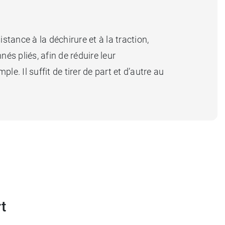
stance à la déchirure et à la traction,
és pliés, afin de réduire leur
e. Il suffit de tirer de part et d’autre au
t
urité
permet d'assister les blessés en toute