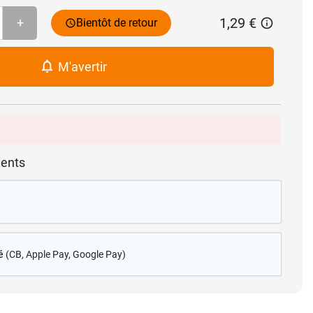
1,29 €
+
Bientôt de retour
M'avertir
ients
é
(CB
, Apple Pay, Google Pay)