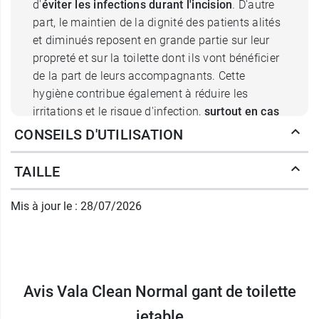
d'
éviter les infections durant l'incision
. D'autre
part, le maintien de la dignité des patients alités
et diminués reposent en grande partie sur leur
propreté et sur la toilette dont ils vont bénéficier
de la part de leurs accompagnants. Cette
hygiène contribue également à réduire les
irritations et le risque d'infection,
surtout en cas
d'incontinence
.
CONSEILS D'UTILISATION
Le
gant de toilette jetable Vala Clean Normal
TAILLE
présente l'avantage d'être
prêt à l'emploi et à
usage unique
. Il soulage le soignant des
Mis à jour le : 28/07/2026
contraintes de la préparation du gant et de son
nettoyage après utilisation, lui permettant de se
concentrer sur la toilette en elle-même.
Gant de toilette jetable Vala Clean
Avis Vala Clean Normal gant de toilette
Normal : Hygiène et sérénité
jetable