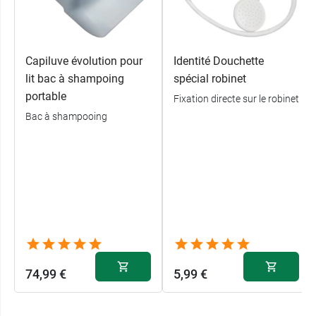
Dimensions :
22 x 15 cm
Conditionnement :
Sachet de 50 gants
Capiluve évolution pour
Identité Douchette
lit bac à shampoing
spécial robinet
portable
Fixation directe sur le robinet
Bac à shampooing
74,99 €
5,99 €