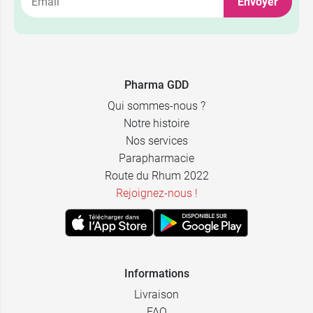
Envoyer
M -
12,49 €
Contenance :
60 cm x 60
par 14
9,99 €
cm
L -
60 cm x 90
14,29 €
Contenance :
11,59 €
cm
Pharma GDD
par 14
Qui sommes-nous ?
90 cm x 180
9,69 €
15,59 €
XL
Notre histoire
cm
Nos services
Parapharmacie
Route du Rhum 2022
Rejoignez-nous !
Informations
Livraison
FAQ