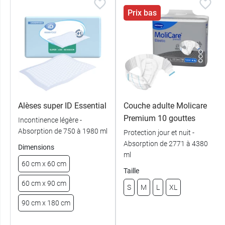
Prix bas
Alèses super ID Essential
Couche adulte Molicare
Premium 10 gouttes
Incontinence légère -
Absorption de 750 à 1980 ml
Protection jour et nuit -
Absorption de 2771 à 4380
Dimensions
ml
60 cm x 60 cm
Taille
60 cm x 90 cm
S
M
L
XL
90 cm x 180 cm