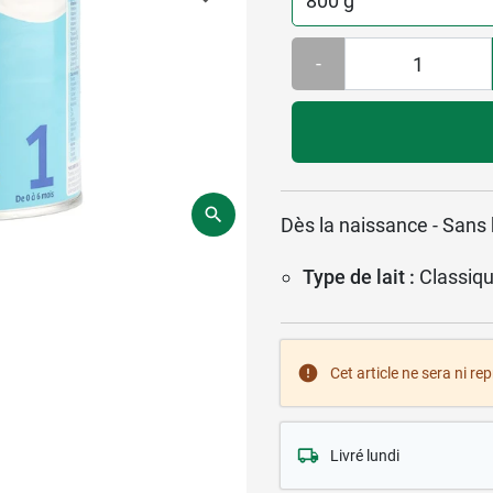
-
Dès la naissance - Sans
Type de lait :
Classiq
Cet article ne sera ni re
Livré lundi