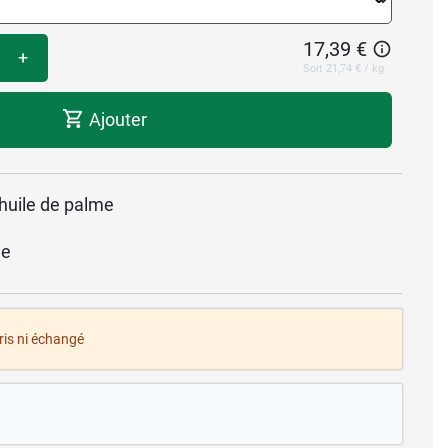
17,39 €
+
Soit 21,74 € / kg
Ajouter
 huile de palme
ue
pris ni échangé