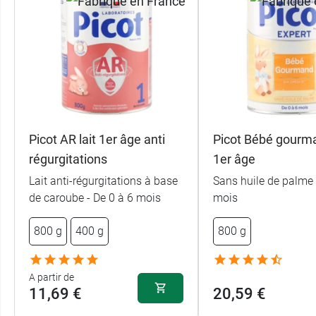
Picot AR lait 1er âge anti
Picot Bébé gourma
régurgitations
1er âge
Lait anti-régurgitations à base
Sans huile de palme 
de caroube - De 0 à 6 mois
mois
800 g
400 g
800 g
A partir de
11,69 €
20,59 €