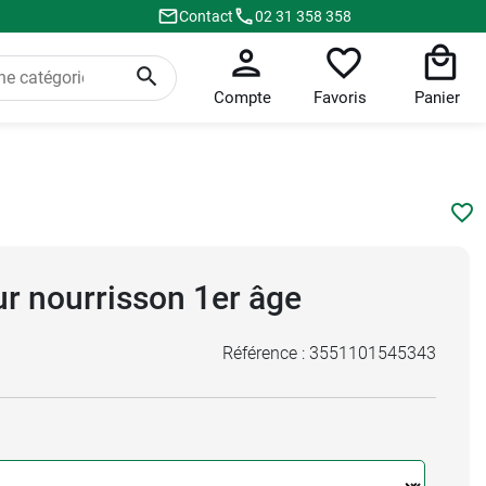
Contact
02 31 358 358
Compte
Favoris
Panier
our nourrisson 1er âge
Référence :
3551101545343