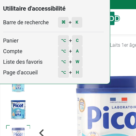
4,9
Voir les 58579 avis
Utilitaire d'accessibilité
Barre de recherche
Menu
+
⌘
K
Panier
+
⌥
C
Accueil
Bébé - Grossesse
Laits infantiles
Laits 1er âg
Compte
+
⌥
A
1
Liste des favoris
+
⌥
W
Page d'accueil
+
⌥
H