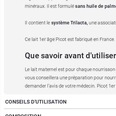
minéraux. Il est formulé
sans huile de palm
Il contient le
système Trilacta,
une associati
Ce lait 1er âge Picot est fabriqué en France
Que savoir avant d'utiliser
Le lait maternel est pour chaque nourrisson l
vous conseillera une préparation pour nourr
demander l'avis de votre médecin. Picot 1er 
CONSEILS D'UTILISATION
Picot a été créée en 1896. C'est une entrepri
exigences rigoureuses en matière de traçabili