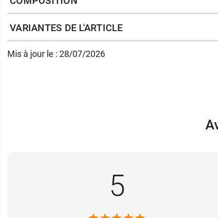
COMPOSITION
Dès les 6 mois de bébé, vous pourrez passer
VARIANTES DE L'ARTICLE
Conditionnement :
boîte de 400 g ou de 80
Mis à jour le : 28/07/2026
Av
5