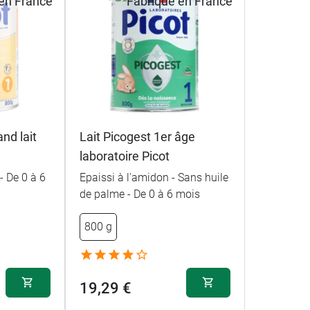
nd lait
Lait Picogest 1er âge
laboratoire Picot
- De 0 à 6
Epaissi à l'amidon - Sans huile
de palme - De 0 à 6 mois
800 g
19,29 €