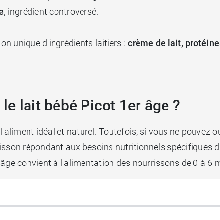
e
, ingrédient controversé.
on unique d'ingrédients laitiers :
crème de lait, protéin
.
 le lait bébé Picot 1er âge ?
'aliment idéal et naturel. Toutefois, si vous ne pouvez o
isson répondant aux besoins nutritionnels spécifiques 
âge convient à l'alimentation des nourrissons de 0 à 6 m
se française. Le lait utilisé dans les préparations infant
té, de sécurité sanitaire et de bien-être animal.