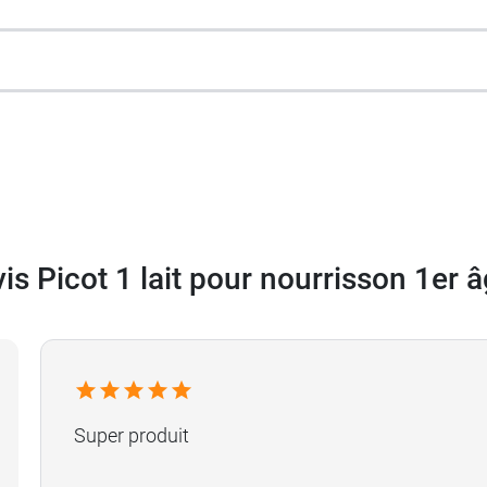
 à un lait de suite comme le
Lait 2ème âge Picot 2
.
0 g
is Picot 1 lait pour nourrisson 1er 
Super produit