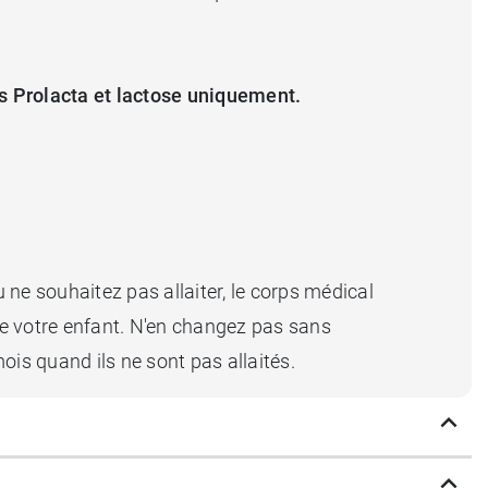
es Prolacta et lactose uniquement.
u ne souhaitez pas allaiter, le corps médical
de votre enfant. N'en changez pas sans
ois quand ils ne sont pas allaités.
iles provient d'élevages répondant à des