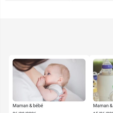
22,79 €
800 g
Maman & bébé
Maman &
11,69 €
400 g