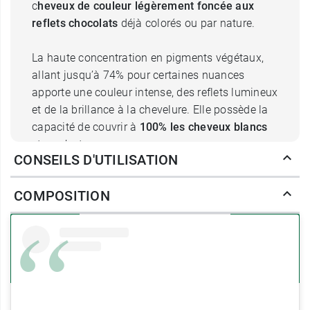
c
heveux de couleur légèrement foncée aux
reflets chocolats
déjà colorés ou par nature.
La haute concentration en pigments végétaux,
allant jusqu’à 74% pour certaines nuances
apporte une couleur intense, des reflets lumineux
et de la brillance à la chevelure. Elle possède la
capacité de couvrir à
100% les cheveux blancs
et ne s’estompe pas.
CONSEILS D'UTILISATION
En effet, la formule Phytocolor est enrichie à
COMPOSITION
partir d’un mélange inédit de pigments végétaux
issus de cinq plantes tinctoriales au pouvoir
pigmentant supérieur. Leur pouvoir de
pigmentation est élevé, ce qui peut cependant
augmenter légèrement l’intensité de la couleur
obtenue. Le monoï et le jojoba sont deux huiles
précieuses qui subliment la couleur.