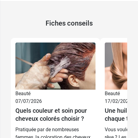
Fiches conseils
8,49 €
250 ml
Beauté
Beauté
13,89 €
500 ml
07/07/2026
17/02/2025
Quels couleur et soin pour
Une huile v
Recharge 750
18,99 €
cheveux colorés choisir ?
chaque type
ml
Pratiquée par de nombreuses
Vous voulez av
femmes, la coloration des cheveux
rêve ? Les huil