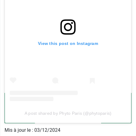
Le
monoï
, né de l’association de la noix de coco
et de la fleur de tiaré possède des propriétés
adoucissantes, nourrissantes et va gainer la
fibre capillaire pour la réparer.
View this post on Instagram
L’
huile de jojoba
, régulatrice et assouplissante,
est dotée d’une texture très pénétrante qui
hydrate en surface et en profondeur sans laisser
de film gras.
L’extrait d’
écorce de jujubier
est un actif d’origine
100% naturelle apaisant, qui calme les
démangeaisons et les sensations d’inconfort.
Il lave, embellit et apporte du volume aux
A post shared by Phyto Paris (@phytoparis)
cheveux sans les faire dégorger et permet de
fixer la couleur.
Mis à jour le : 03/12/2024