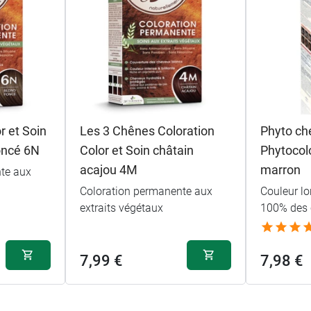
r et Soin
Les 3 Chênes Coloration
Phyto ch
oncé 6N
Color et Soin châtain
Phytocolo
acajou 4M
marron
te aux
Coloration permanente aux
Couleur lo
extraits végétaux
100% des 
7,99 €
7,98 €