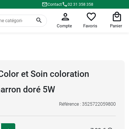
Contact
02 31 358 358
Compte
Favoris
Panier
olor et Soin coloration
arron doré 5W
Référence :
3525722059800