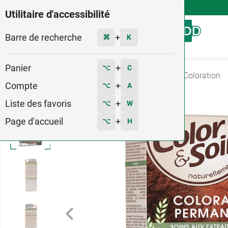
4,9
Voir les 58579 avis
Utilitaire d'accessibilité
Barre de recherche
Menu
+
⌘
K
Panier
+
⌥
C
Accueil
Hygiène - Beauté
Soins Cheveux
Coloration
Compte
+
⌥
A
Liste des favoris
+
⌥
W
Page d'accueil
+
⌥
H