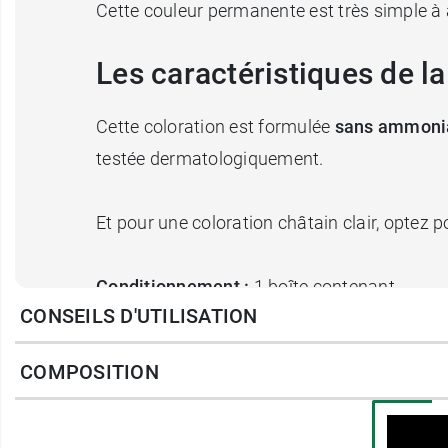
Cette couleur permanente est très simple à
Les caractéristiques de l
Cette coloration est formulée
sans ammoniaq
testée dermatologiquement.
Et pour une coloration châtain clair, optez 
Conditionnement :
1 boîte contenant
CONSEILS D'UTILISATION
1 teinture aux extraits végétaux 60 ml,
1 fixateur 60 ml,
COMPOSITION
1 baume capillaire stabilisateur 15 ml,
1 notice avec gants intégrés.