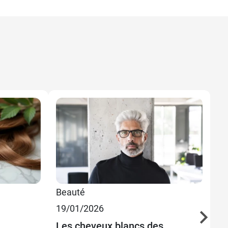
Beauté
Be
19/01/2026
22
Les cheveux blancs des
Co