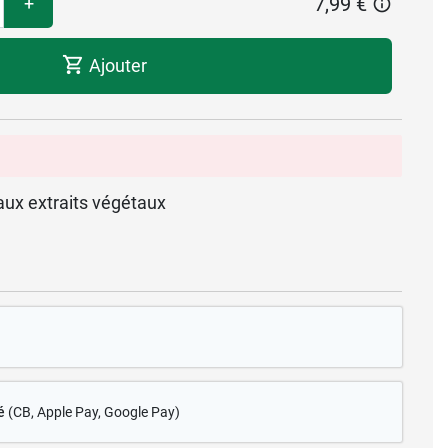
7,99 €
+
Ajouter
ux extraits végétaux
é
(CB
, Apple Pay, Google Pay)