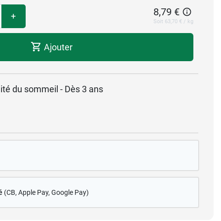
8,79 €
+
Soit 63,70 € / kg
Ajouter
té du sommeil - Dès 3 ans
é
(CB
, Apple Pay, Google Pay)