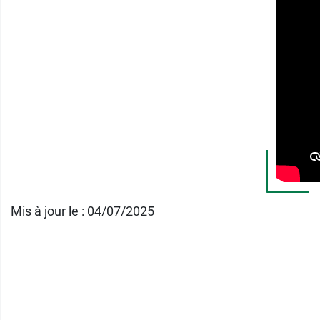
Les Laboratoires Ineldea proposent aussi l
Pensez également aux
gommes Pediakid I
Conditionnement :
60 gommes (oursons)
Poids net :
138 g
Fabricant
INELDEA
ZI de Carros, 10ème Rue - 4ème Avenue,
Mis à jour le : 04/07/2025
06511 CARROS Cedex
France
04 92 02 02 22