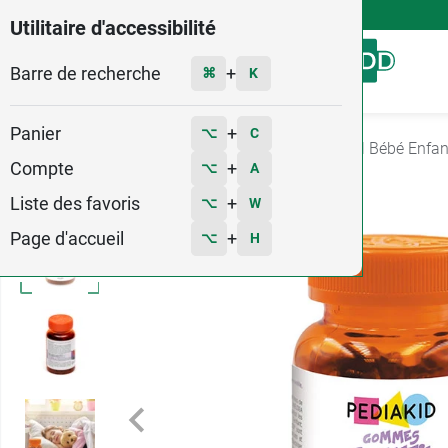
4,9
Voir les 58579 avis
Utilitaire d'accessibilité
Barre de recherche
Menu
+
⌘
K
Panier
+
⌥
C
Accueil
Santé
Stress et sommeil
Sommeil Bébé Enfan
Compte
+
⌥
A
Liste des favoris
+
⌥
W
Page d'accueil
+
⌥
H