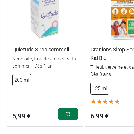
Quiétude Sirop sommeil
Granions Sirop S
Kid Bio
Nervosité, troubles mineurs du
sommeil - Dès 1 an
Tilleul, verveine et c
Dès 3 ans
200 ml
125 ml
6,99 €
6,99 €