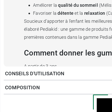
Améliorer la
qualité du sommeil
(Méliss
Favoriser la
détente
et la
relaxation
(C
Soucieux d'apporter à l'enfant les meilleure
élaboré Pediakid : une gamme de produits for
premières contenues dans la gamme Pediak
Comment donner les gum
A partir de 3 ans
CONSEILS D'UTILISATION
Prendre 2 gommes par jour, le soir après le 
Ce produit peut également convenir à l'adult
COMPOSITION
Arôme naturel Fruits des bois
Sans gélatine animale