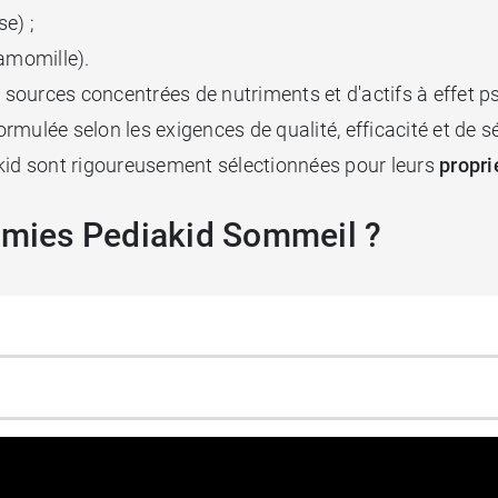
e) ;
amomille).
s sources concentrées de nutriments et d'actifs à effet p
mulée selon les exigences de qualité, efficacité et de sé
id sont rigoureusement sélectionnées pour leurs
propr
mies Pediakid Sommeil ?
repas.
e de plus de 15 ans.