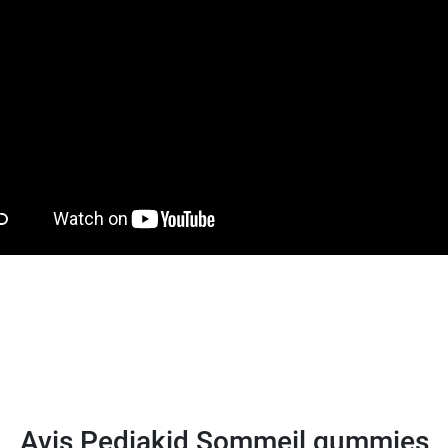
e
sirop Sommeil Pediakid
à base de mélisse, camomille, a
mmunité
, dès 3 ans.
Avis Pediakid Sommeil gummies