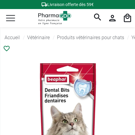
Livraison offerte dès 59€
Accueil
Vétérinaire
Produits vétérinaires pour chats
Y