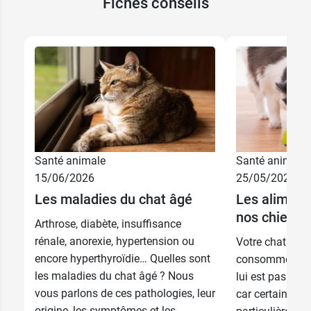
Fiches conseils
Santé animale
Santé animale
9,49 €
Kit
15/06/2026
25/05/2026
Les maladies du chat âgé
Les aliment
6,99 €
Dentifrice
nos chiens 
Arthrose, diabète, insuffisance
rénale, anorexie, hypertension ou
Votre chat ou v
encore hyperthyroïdie… Quelles sont
consommer de l
les maladies du chat âgé ? Nous
lui est pas dest
vous parlons de ces pathologies, leur
car certains al
origine, les symptômes et les...