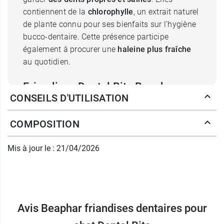
contiennent de la
chlorophylle
, un extrait naturel
de plante connu pour ses bienfaits sur l’hygiène
bucco-dentaire. Cette présence participe
également à procurer une
haleine plus fraîche
au quotidien.
Friandises Dental Bits Beaphar :
CONSEILS D'UTILISATION
une composition adaptée à
l’entretien des dents du chat
COMPOSITION
La formation de
plaque dentaire
correspond à
Mis à jour le : 21/04/2026
un film bactérien qui se dépose progressivement
sur les dents. Avec le temps, ce dépôt peut se
transformer en
tartre
et favoriser l’apparition de
problèmes bucco-dentaires. Cette situation
concerne une large proportion de chats, puisque
Avis Beaphar friandises dentaires pour
85 % d’entre eux présentent des troubles liés à la