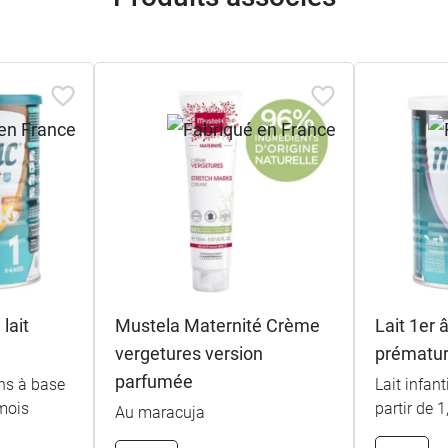
it partie de nos priorités depuis plus de 40 ans, Labora
 choix de nos emballages :
its infantiles pour tous les âges comme le
lait 6-12 moi
lait
Mustela Maternité Crème
Lait 1er 
vergetures version
prématu
 mois
parfumée
ons à base
Lait infan
mois
partir de 1
Au maracuja