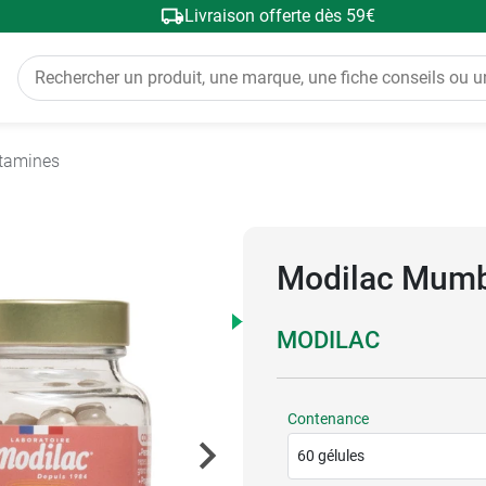
Livraison offerte dès 59€
tamines
Modilac Mumb
MODILAC
Contenance
60 gélules