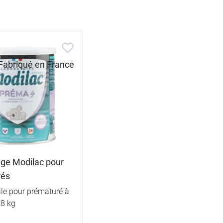
toire Modilac s'engage à innover en faveur
s Modilac Précision
.
âge Modilac pour
rés
tile pour prématuré à
,8 kg