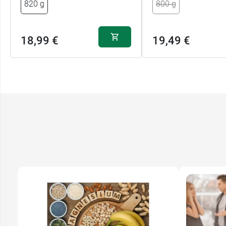
820 g
800 g
MODILAC
68 rue Villiers,
92532 LEVALLOIS PERRET CEDEX
18,99 €
19,49 €
0810.511.511