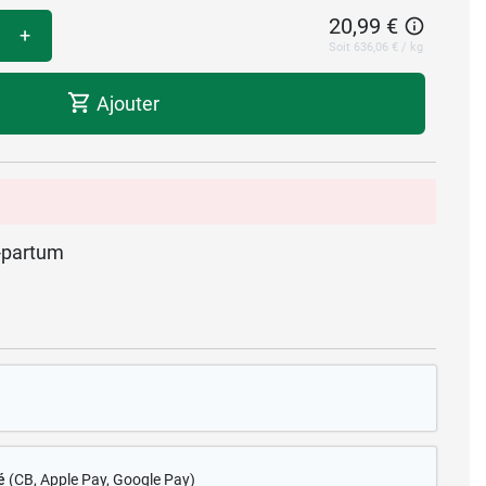
20,99 €
+
Soit 636,06 € / kg
Ajouter
t-partum
é
(CB
, Apple Pay, Google Pay)