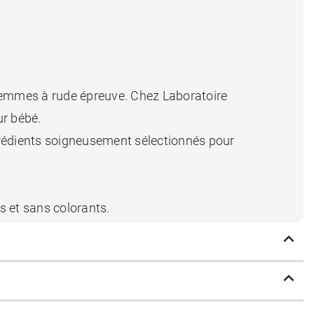
 femmes à rude épreuve. Chez Laboratoire
ur bébé.
rédients soigneusement sélectionnés pour
s et sans colorants.
la santé des nourrissons et la sérénité des