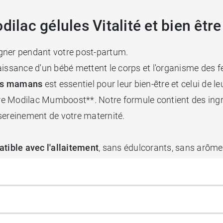
ac gélules Vitalité et bien être
er pendant votre post-partum.
naissance d'un bébé mettent le corps et l'organisme des
des mamans
est essentiel pour leur bien-être et celui de le
re Modilac Mumboost**. Notre formule contient des ing
s sereinement de votre maternité.
tible avec l'allaitement
, sans édulcorants, sans arôme
erche en nutrition au service de la sérénité des mamans.
t français des solutions nutritionnelles innovantes pour 