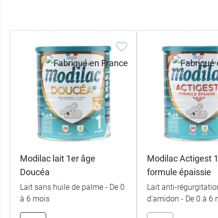
Sans arômes
Parce que prendre soin de l'environnement fa
d'un monde plus durable - notamment par le
Gélule végétale
Etui en carton
et pilulier en verre
Poids net :
33 g
Le Laboratoire Modilac propose aussi des la
Modilac lait 1er âge
Modilac Actigest 1 
Doucéa
formule épaissie
Conditionnement :
60 gélules végétales - 1
Lait sans huile de palme - De 0
Lait anti-régurgitati
à 6 mois
d'amidon - De 0 à 6 
Fabricant