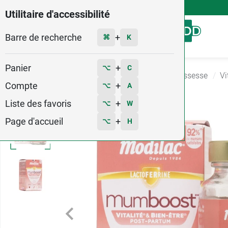
4,9
Voir les 58579 avis
Utilitaire d'accessibilité
Barre de recherche
Menu
+
⌘
K
Panier
+
⌥
C
Accueil
Bébé - Grossesse
Compléments grossesse
Vi
Compte
+
⌥
A
Liste des favoris
+
⌥
W
Page d'accueil
+
⌥
H