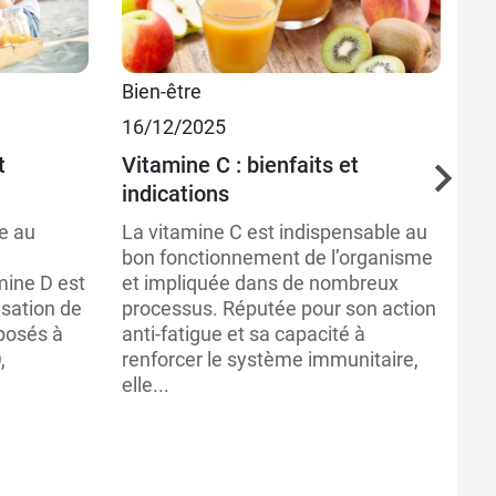
Bien-être
M
16/12/2025
20
t
Vitamine C : bienfaits et
La
indications
Da
fe
e au
La vitamine C est indispensable au
d’
bon fonctionnement de l’organisme
to
amine D est
et impliquée dans de nombreux
vo
isation de
processus. Réputée pour son action
ma
xposés à
anti-fatigue et sa capacité à
,
renforcer le système immunitaire,
elle...