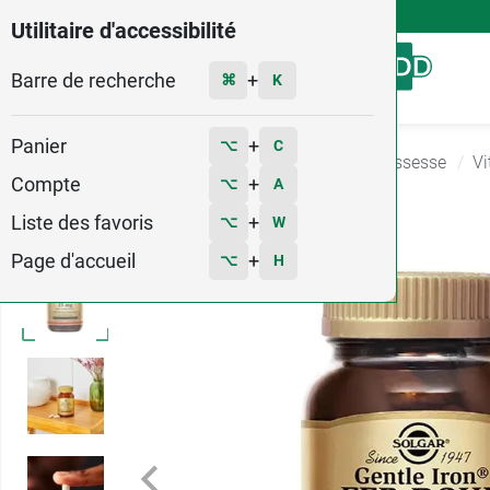
4,9
Voir les 58579 avis
Utilitaire d'accessibilité
Barre de recherche
Menu
+
⌘
K
Panier
+
⌥
C
Accueil
Bébé - Grossesse
Compléments grossesse
Vi
Compte
+
⌥
A
3
Liste des favoris
+
⌥
W
Page d'accueil
+
⌥
H