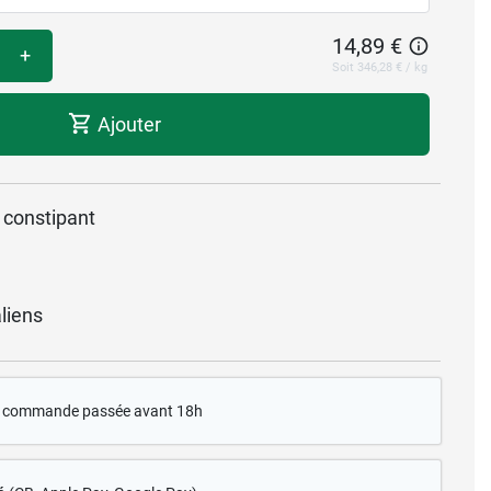
14,89 €
+
Soit 346,28 € / kg
Ajouter
n constipant
liens
te commande passée avant 18h