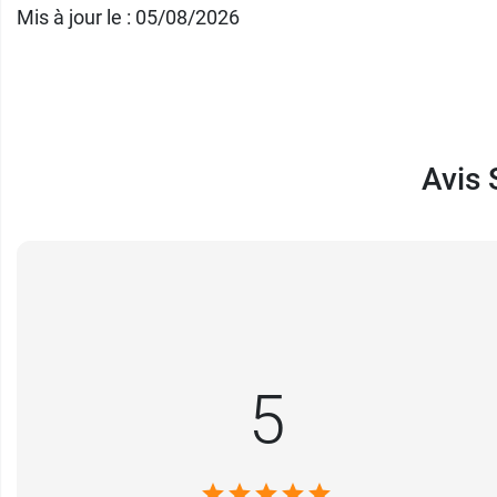
Mis à jour le : 05/08/2026
La marque Solgar propose aussi du
collagè
Fabricant
SOLGAR FRANCE
Avis 
14 rue de Berlin
CS 20143 Montevrain
77772 Marne la Vallée Cedex 4
01 60 21 22 00
5