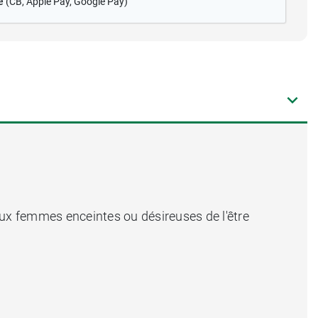
é
(CB
, Apple Pay, Google Pay)
aux femmes enceintes ou désireuses de l'être