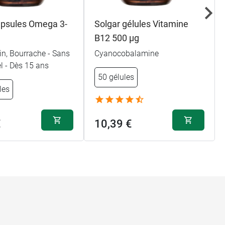
apsules Omega 3-
Solgar gélules Vitamine
B12 500 µg
in, Bourrache - Sans
Cyanocobalamine
el - Dès 15 ans
50 gélules
les
€
10,39 €