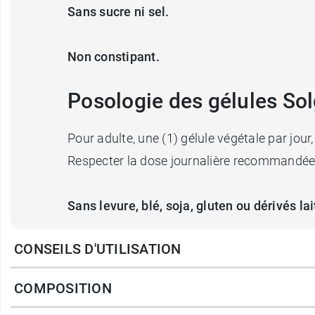
Sans sucre ni sel.
Non constipant.
Posologie des gélules Sol
Pour adulte, une (1) gélule végétale par jou
Respecter la dose journalière recommandé
Sans levure, blé, soja, gluten ou dérivés la
CONSEILS D'UTILISATION
Poids net :
42,75 g.
COMPOSITION
Conditionnement :
1 flacon de 90 gélules v