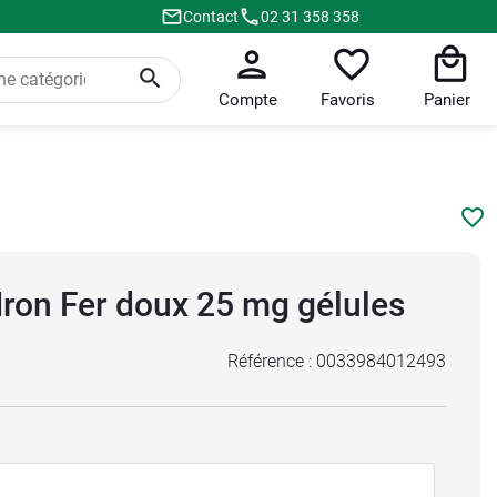
Contact
02 31 358 358
Compte
Favoris
Panier
Iron Fer doux 25 mg gélules
Référence :
0033984012493