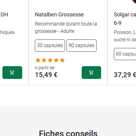
8 DH
Natalben Grossesse
Solgar c
6-9
Recommandé durant toute la
grossesse - Adulte
hiques
Poisson, L
sucre ni s
30 capsules
90 capsules
60 capsu
A partir de
15,49 €
37,29 
Fiches conseils