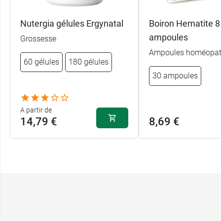
Nutergia gélules Ergynatal
Boiron Hematite 
ampoules
Grossesse
Ampoules homéopat
60 gélules
180 gélules
30 ampoules
A partir de
14,79 €
8,69 €