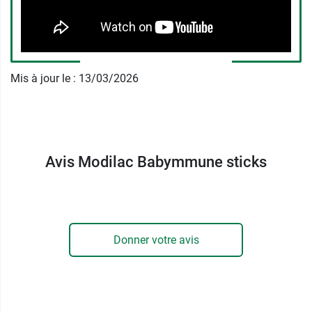
concentrée
et issue de lait français. Elle
est produite selon un processus
d'extraction doux pour la préservation
de sa qualité.
Mis à jour le : 13/03/2026
Laboratoire Modilac BABYMMUNE*
est sans
colorants**, sans édulcorants**, sans arômes et
ne convient pas aux bébés allergiques aux
protéines de lait de vache.
Avis Modilac Babymmune sticks
Laboratoire Modilac, depuis 1984.
Laboratoire Modilac, plus de 40 ans de
recherche en nutrition infantile au service de la
santé des nourrissons.
Donner votre avis
®
Depuis 1984, Laboratoire Modilac
est l'expert
français des solutions nutritionnelles innovantes
pour la santé des nourrissons et la sérénité des