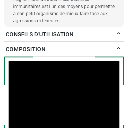
immunitaires est l'un des moyens pour permettre
à son petit organisme de mieux faire face aux
agressions extérieures.
CONSEILS D'UTILISATION
C'est pourquoi nous avons pensé
Laboratoire
Modilac Babymmune*
.
COMPOSITION
Zinc
*Le zinc contribue au fonctionnement
normal du
système immunitaire
des
enfants.
Lactoferrine
, 2e protéine du lait maternel.
La lactoferrine, 2ème protéine du lait
maternel, est une protéine de la famille
des transferrines qui jouent un rôle
dans le
transport du fer
.
Notre Lactoferrine Armor
Ferrin
,
fabriquée en France, est
hautement