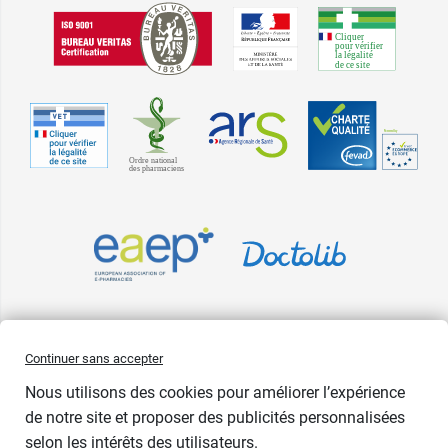
Pharma GDD adhère à la Fédération du e-commerce et de la vente à
Continuer sans accepter
distance (Fevad) et à sa charte qualité. La Fevad est membre du réseau
Nous utilisons des cookies pour améliorer l’expérience
européen Ecommerce Europe Trustmark.
de notre site et proposer des publicités personnalisées
Accessibilité
: partiellement conforme
selon les intérêts des utilisateurs.