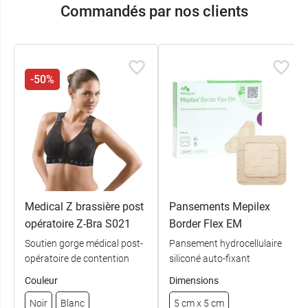
Noir - Bonnet
Commandés par nos clients
64,90 €
C - 85
Noir - Bonnet
64,90 €
C - 90
-50%
Noir - Bonnet
64,90 €
C - 95
Noir - Bonnet
64,90 €
C - 100
Noir - Bonnet
64,90 €
C - 105
Medical Z brassière post
Pansements Mepilex
Noir - Bonnet
64,90 €
C - 110
opératoire Z-Bra S021
Border Flex EM
Soutien gorge médical post-
Pansement hydrocellulaire
Noir - Bonnet
64,90 €
opératoire de contention
siliconé auto-fixant
C - 115
Couleur
Dimensions
Noir - Bonnet
64,90 €
D - 80
Noir
Blanc
5 cm x 5 cm