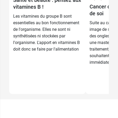
B - 85
Cancer du se
vitamines B !
3 - Modèle :
185,00 €
Noir - Bonnet
de soi
Normal
64,90 €
Les vitamines du groupe B sont
B - 90
essentielles au bon fonctionnement
Suite au cancer
4 - Modèle :
185,00 €
Noir - Bonnet
Normal
64,90 €
de l'organisme. Elles ne sont ni
image de soi so
B - 95
synthétisées ni stockées par
des ongles, des
4+ - Modèle :
185,00 €
l'organisme. L'apport en vitamines B
une mastectomi
Noir - Bonnet
Normal
64,90 €
B - 100
doit donc se faire par l'alimentation
traitement, be
5 - Modèle :
souhaitent pas 
185,00 €
Noir - Bonnet
Normal
64,90 €
immédiatement.
B - 105
7 - Modèle :
92,50 €
Noir - Bonnet
Normal
64,90 €
185,00 €
B - 110
Noir - Bonnet
64,90 €
B - 115
Noir - Bonnet
64,90 €
C - 80