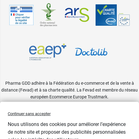
Noir - Bonnet
100
64,90 €
D - 95
Blanc -
64,90 €
Noir - Bonnet
Bonnet C -
64,90 €
D - 100
105
Noir - Bonnet
Blanc -
64,90 €
64,90 €
D - 105
Bonnet C -
110
Noir - Bonnet
64,90 €
D - 110
Blanc -
64,90 €
Bonnet C -
115
Noir - Bonnet
64,90 €
D - 115
Pharma GDD adhère à la Fédération du e-commerce et de la vente à
Blanc -
64,90 €
distance (Fevad) et à sa charte qualité. La Fevad est membre du réseau
Bonnet D - 80
Noir - Bonnet
64,90 €
européen Ecommerce Europe Trustmark.
E - 85
Blanc -
Accessibilité
: partiellement conforme
64,90 €
Bonnet D - 85
Noir - Bonnet
64,90 €
Continuer sans accepter
E - 90
Blanc -
Nous utilisons des cookies pour améliorer l’expérience
64,90 €
Bonnet D - 90
Noir - Bonnet
de notre site et proposer des publicités personnalisées
64,90 €
E - 95