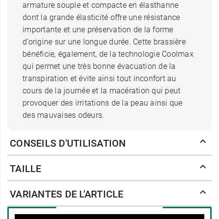
armature souple et compacte en élasthanne
dont la grande élasticité offre une résistance
importante et une préservation de la forme
d’origine sur une longue durée. Cette brassière
bénéficie, également, de la technologie Coolmax
qui permet une très bonne évacuation de la
transpiration et évite ainsi tout inconfort au
cours de la journée et la macération qui peut
provoquer des irritations de la peau ainsi que
des mauvaises odeurs.
Brassiere ZBra poste opératoire
CONSEILS D'UTILISATION
S024 : confort et maintien
TAILLE
D’autre part, cette
brassière de maintien post
opératoire ZBra Medical
est équipée de bretelles
VARIANTES DE L'ARTICLE
plates et réglables qui offrent un ajustement
optimal. Sa fermeture frontale assure, quant à