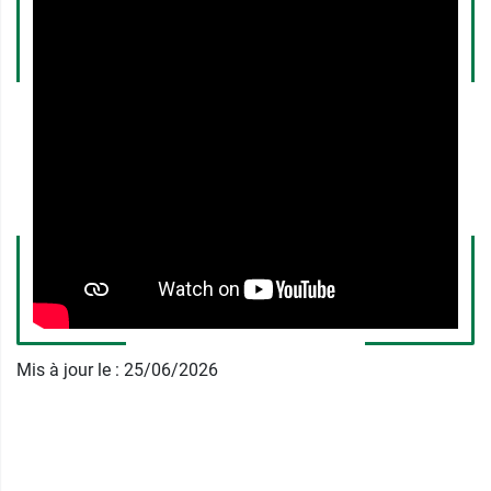
elle, un meilleur équilibre anatomique et une plus
grande praticité dans son utilisation. Sa
structure arrière en dos nageur ne contraint pas
les omoplates et confère ainsi une plus grande
liberté de mouvement. Elle est également dotée
d’un contenseur ajustable par velcro et
amovible.
Son armature innovante ne l’empêche pas, pour
autant, d’être relativement fine et donc discrète
sous les vêtements. De plus, Ses coutures plates
ne provoquent aucune gêne sur la peau.
Disponible en plusieurs tailles et bonnets, ces
Mis à jour le : 25/06/2026
derniers seront, en revanche, déterminés par le
chirurgien en fonction du type d’opération
(réduction ou augmentation mammaire).
Medical Z
dispose d'un large panel de vêtements