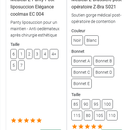
liposuccion Elégance
opératoire Z-Bra S021
coolmax EC 004
Soutien gorge médical post-
opératoire de contention
Panty liposuccion pour un
maintien - Anti oedèmateux
Couleur
après chirurgie esthétique
Noir
Blanc
Taille
Bonnet
6
1
2
3
4
4+
Bonnet A
Bonnet B
5
7
Bonnet C
Bonnet D
Bonnet E
Taille
85
90
95
100
115
80
105
110