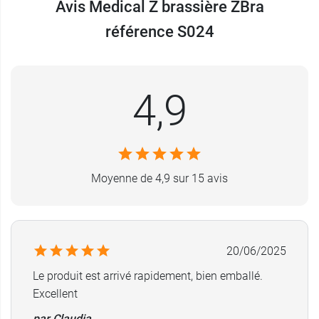
Avis Medical Z brassière ZBra
post opératoires dédiés à la chirurgie mammaire
ainsi qu'à la liposuccion, tel que le
Lipo-Bras
référence S024
EC/042
.
Caractéristiques de la brassière
4,9
ZBra S024 avec bretelles réglables
Fermeture frontale
Coloris : Noir
Conditionnement
: vendu à l'unité
Moyenne de 4,9 sur 15 avis
Il vous est recommandé pour des raisons
d'hygiène l'achat de deux soutien-gorge.
20/06/2025
Le produit est arrivé rapidement, bien emballé.
Excellent
par Claudia