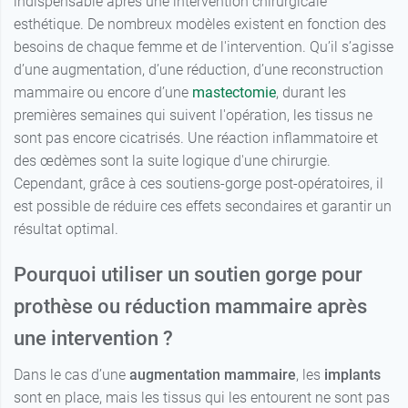
indispensable après une intervention chirurgicale
82,80 €
Bonnet D -
Bonnet E - 90
65,00 €
Bonnet C -
56,00 €
Bonnet D - 95
2
59,90 €
105
esthétique. De nombreux modèles existent en fonction des
Blanc -
100
64,90 €
Blanc -
Bonnet A - 85
besoins de chaque femme et de l'intervention. Qu’il s’agisse
64,90 €
Blanc -
Bonnet E - 95
65,00 €
56,00 €
Bonnet E - 95
3
82,80 €
d’une augmentation, d’une réduction, d’une reconstruction
Bonnet E - 85
Blanc -
64,90 €
mammaire ou encore d’une
mastectomie
, durant les
Blanc -
Bonnet A - 90
Bonnet A -
56,00 €
64,90 €
65,00 €
4
Blanc -
Bonnet E -
premières semaines qui suivent l'opération, les tissus ne
82,80 €
100
Bonnet E - 90
100
Blanc -
sont pas encore cicatrisés. Une réaction inflammatoire et
64,90 €
Bonnet A - 95
Bonnet B -
56,00 €
des œdèmes sont la suite logique d'une chirurgie.
5
65,00 €
Blanc -
Blanc -
82,80 €
100
64,90 €
Cependant, grâce à ces soutiens-gorge post-opératoires, il
Bonnet E - 95
Bonnet E -
Blanc -
64,90 €
105
Bonnet B - 80
est possible de réduire ces effets secondaires et garantir un
56,00 €
6
Bonnet C -
65,00 €
Blanc -
résultat optimal.
100
82,80 €
Bonnet E -
Blanc -
Blanc -
64,90 €
64,90 €
100
Bonnet E -
Bonnet C - 80
Bonnet D -
Pourquoi utiliser un soutien gorge pour
110
65,00 €
100
Blanc -
64,90 €
prothèse ou réduction mammaire après
Noir - Bonnet
Bonnet B - 85
64,90 €
Bonnet E -
B - 80
65,00 €
une intervention ?
100
Blanc -
64,90 €
Noir - Bonnet
Bonnet B - 90
64,90 €
Bonnet A -
Dans le cas d’une
augmentation mammaire
, les
implants
C - 80
65,00 €
105
sont en place, mais les tissus qui les entourent ne sont pas
Blanc -