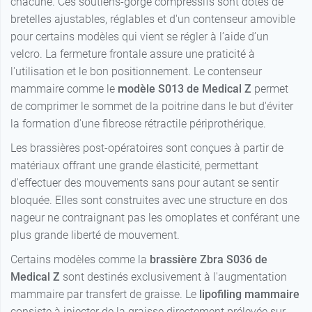
chacune. Ces soutiens-gorge compressifs sont dotés de
64,90 €
Blanc -
E - 100
64,90 €
bretelles ajustables, réglables et d'un contenseur amovible
Bonnet D - 85
pour certains modèles qui vient se régler à l’aide d’un
Noir - Bonnet
64,90 €
Blanc -
B - 105
velcro. La fermeture frontale assure une praticité à
64,90 €
Bonnet D - 90
l'utilisation et le bon positionnement. Le contenseur
Noir - Bonnet
64,90 €
mammaire comme le
modèle S013 de Medical Z
permet
Blanc -
C - 105
64,90 €
de comprimer le sommet de la poitrine dans le but d'éviter
Bonnet D - 95
Noir - Bonnet
la formation d'une fibreose rétractile périprothérique.
64,90 €
Blanc -
D - 105
64,90 €
Les brassières post-opératoires sont conçues à partir de
Bonnet D -
100
Noir - Bonnet
matériaux offrant une grande élasticité, permettant
64,90 €
E - 105
d'effectuer des mouvements sans pour autant se sentir
Blanc -
bloquée. Elles sont construites avec une structure en dos
64,90 €
Bonnet D -
Noir - Bonnet
64,90 €
105
nageur ne contraignant pas les omoplates et conférant une
C - 110
plus grande liberté de mouvement.
Blanc -
Noir - Bonnet
64,90 €
64,90 €
Bonnet D -
D - 110
Certains modèles comme la
brassière Zbra S036 de
110
Medical Z
sont destinés exclusivement à l'augmentation
Noir - Bonnet
64,90 €
mammaire par transfert de graisse. Le
lipofiling mammaire
Blanc -
E - 110
64,90 €
Bonnet D -
consiste à injecter de la graisse directement prélevée sur