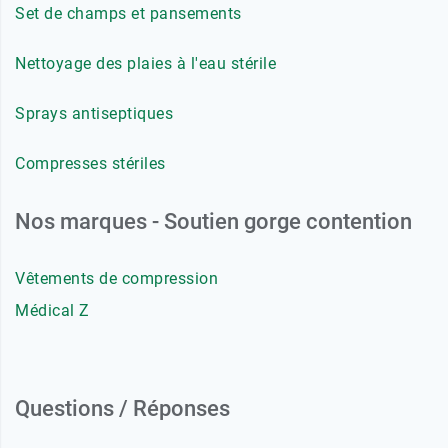
Set de champs et pansements
Blanc -
64,90 €
Bonnet E -
115
Nettoyage des plaies à l'eau stérile
Sprays antiseptiques
Compresses stériles
Nos marques - Soutien gorge contention
Vêtements de compression
Médical Z
Questions / Réponses