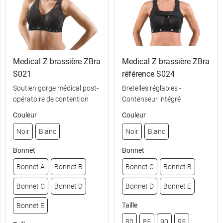
Medical Z brassière ZBra
Medical Z brassière ZBra
S021
référence S024
Soutien gorge médical post-
Bretelles réglables -
opératoire de contention
Contenseur intégré
Couleur
Couleur
Noir
Blanc
Noir
Blanc
Bonnet
Bonnet
Bonnet A
Bonnet B
Bonnet C
Bonnet B
Bonnet C
Bonnet D
Bonnet D
Bonnet E
Taille
Bonnet E
80
85
90
95