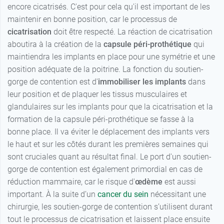
64,90 €
Noir - Bonnet
Bonnet B - 95
encore cicatrisés. C'est pour cela qu'il est important de les
64,90 €
Bonnet B -
B - 85
65,00 €
maintenir en bonne position, car le processus de
105
Blanc -
cicatrisation
doit être respecté. La réaction de cicatrisation
Noir - Bonnet
64,90 €
Bonnet B -
64,90 €
Bonnet C -
C - 85
65,00 €
aboutira à la création de la
capsule péri-prothétique
qui
100
105
maintiendra les implants en place pour une symétrie et une
Noir - Bonnet
Blanc -
64,90 €
position adéquate de la poitrine. La fonction du soutien-
Bonnet D -
D - 85
65,00 €
64,90 €
Bonnet B -
105
gorge de contention est d'
immobiliser les implants
dans
105
Noir - Bonnet
leur position et de plaquer les tissus musculaires et
64,90 €
Bonnet E -
E - 85
65,00 €
Blanc -
glandulaires sur les implants pour que la cicatrisation et la
105
64,90 €
Bonnet B -
formation de la capsule péri-prothétique se fasse à la
Noir - Bonnet
110
64,90 €
Bonnet A -
bonne place. Il va éviter le déplacement des implants vers
B - 90
65,00 €
110
Blanc -
le haut et sur les côtés durant les premières semaines qui
64,90 €
Noir - Bonnet
Bonnet B -
64,90 €
sont cruciales quant au résultat final. Le port d'un soutien-
Bonnet B -
C - 90
65,00 €
115
110
gorge de contention est également primordial en cas de
réduction mammaire, car le risque d'
œdème
est aussi
Noir - Bonnet
Blanc -
64,90 €
64,90 €
Bonnet C -
D - 90
65,00 €
Bonnet C - 85
important. À la suite d’un
cancer du sein
nécessitant une
110
chirurgie, les soutien-gorge de contention s’utilisent durant
Noir - Bonnet
Blanc -
64,90 €
64,90 €
Bonnet D -
tout le processus de cicatrisation et laissent place ensuite
E - 90
65,00 €
Bonnet C - 90