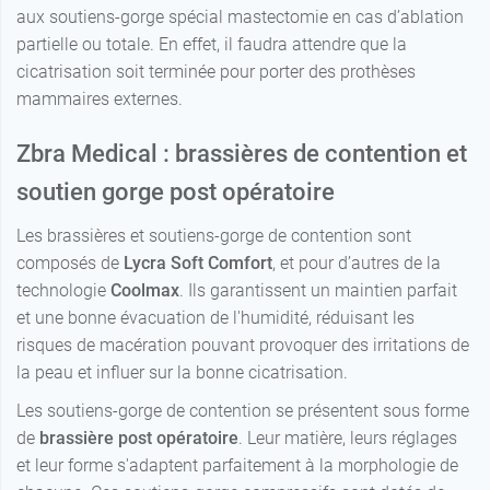
110
aux soutiens-gorge spécial mastectomie en cas d’ablation
Noir - Bonnet
Blanc -
partielle ou totale. En effet, il faudra attendre que la
64,90 €
64,90 €
Bonnet E -
B - 95
65,00 €
Bonnet C - 95
110
cicatrisation soit terminée pour porter des prothèses
mammaires externes.
Noir - Bonnet
Blanc -
64,90 €
Bonnet A -
64,90 €
C - 95
65,00 €
Bonnet C -
115
100
Zbra Medical : brassières de contention et
Noir - Bonnet
64,90 €
Bonnet B -
D - 95
65,00 €
Blanc -
soutien gorge post opératoire
115
64,90 €
Bonnet C -
105
Noir - Bonnet
Les brassières et soutiens-gorge de contention sont
64,90 €
Bonnet C -
E - 95
65,00 €
composés de
Lycra Soft Comfort
, et pour d’autres de la
115
Blanc -
technologie
Coolmax
. Ils garantissent un maintien parfait
64,90 €
Bonnet C -
Noir - Bonnet
64,90 €
Bonnet D -
110
B - 100
65,00 €
et une bonne évacuation de l'humidité, réduisant les
115
risques de macération pouvant provoquer des irritations de
Blanc -
Noir - Bonnet
64,90 €
la peau et influer sur la bonne cicatrisation.
Bonnet E -
64,90 €
Bonnet C -
C - 100
65,00 €
115
115
Les soutiens-gorge de contention se présentent sous forme
Noir - Bonnet
64,90 €
de
brassière post opératoire
. Leur matière, leurs réglages
Blanc -
D - 100
64,90 €
Bonnet D - 80
et leur forme s'adaptent parfaitement à la morphologie de
Noir - Bonnet