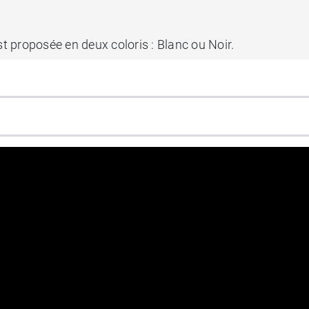
 proposée en deux coloris : Blanc ou Noir.
un port discret.
en gorge ZBra post opératoire S
ialisée en création de vêtements compressifs pour fe