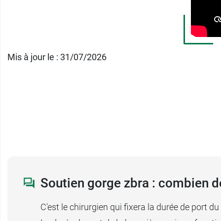
Roméo EC/038
.
Conditionnement
: vendu à l'unité
Mis à jour le : 31/07/2026
Pour des raisons d'hygiène, nos pharmacie
Soutien gorge zbra : combien d
C'est le chirurgien qui fixera la durée de port 