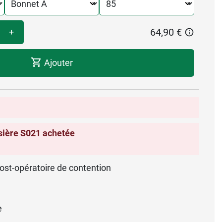
64,90 €
+
Ajouter
sière S021 achetée
ost-opératoire de contention
e