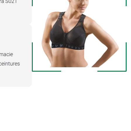
bra S021
rmacie
ceintures