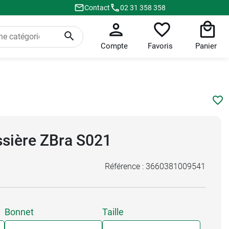
Contact
02 31 358 358
Compte
Favoris
Panier
ssière ZBra S021
Référence :
3660381009541
Bonnet
Taille