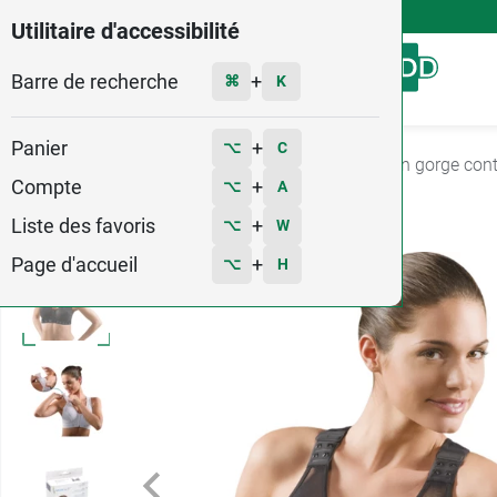
4,9
Voir les 58579 avis
Utilitaire d'accessibilité
Barre de recherche
Menu
+
⌘
K
Panier
+
⌥
C
Accueil
Soins
Chirurgie esthétique
Soutien gorge con
Compte
+
⌥
A
115
Liste des favoris
+
⌥
W
Page d'accueil
+
⌥
H