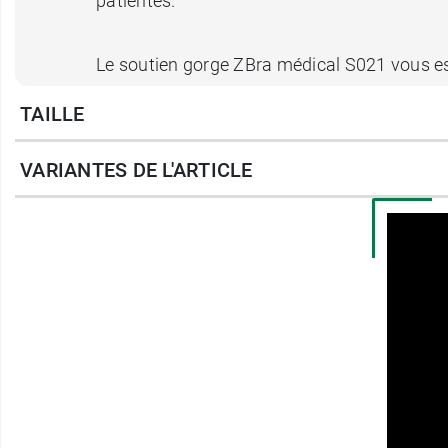
patientes.
Le soutien gorge ZBra médical S021 vous est
TAILLE
Il saura s’accorder avec vos vêtements pour 
VARIANTES DE L'ARTICLE
Caractéristiques du souti
Brassière de compression
Très facile d’entretien
Bretelles réglables
Coutures plates
Fermeture frontale
Dos nageur
Medical Z est une société américaine spéc