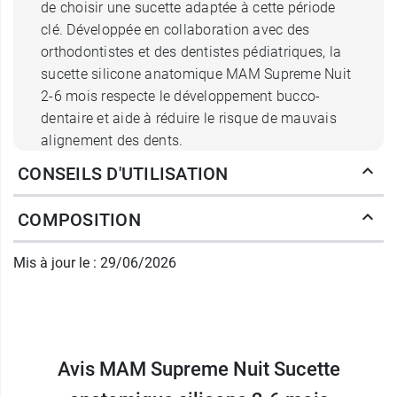
de choisir une sucette adaptée à cette période
clé. Développée en collaboration avec des
orthodontistes et des dentistes pédiatriques, la
sucette silicone anatomique MAM Supreme Nuit
2-6 mois respecte le développement bucco-
dentaire et aide à réduire le risque de mauvais
alignement des dents.
CONSEILS D'UTILISATION
Sucette silicone 2-6 mois MAM
Supreme Nuit – Une téterelle ultra
COMPOSITION
fine et une collerette aérée
Mis à jour le : 29/06/2026
Pensée pour offrir un maximum de confort, la
sucette anatomique MAM Supreme Nuit 2-6
mois est équipée d’une
téterelle symétrique
extra fine
qui se place naturellement dans la
Avis MAM Supreme Nuit Sucette
bouche de bébé, dans un sens comme dans
l'autre, sans entraver le confort ni le bon