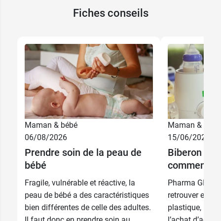
sérénité.
Fiches conseils
Caractéristiques de la Sucette
anatomique silicone 2-6
mois MAM Supreme Nuit
Conçue pour les bébés de 2 à 6 mois
Développée avec des orthodontistes et
dentistes pédiatriques
Tétine extra fine et souple
Maman & bébé
Maman & bébé
Permet à bébé de fermer la bouche plus
06/08/2026
15/06/2026
naturellement
12,99 €
Mouton
Prendre soin de la peau de
Biberon et t
Silicone Skin Soft (94% d'acceptation par les
bébé
comment fai
bébés)
12,99 €
Pingouin
Bouton phosphorescent
Fragile, vulnérable et réactive, la
Pharma GDD vo
Conforme à la norme NF EN 1400
peau de bébé a des caractéristiques
retrouver entre
Sans BPA/BPS
bien différentes de celle des adultes.
plastique, le ch
Fabriquée en Europe
Il faut donc en prendre soin au
l’achat d’acce