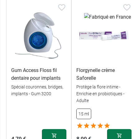
Gum Access Floss fil
Florgynelle crème
dentaire pour implants
Saforelle
Spécial couronnes, bridges,
Protège la flore intime -
implants - Gum 3200
Enrichie en probiotiques -
Adulte
15 ml
4,79 €
8,99 €