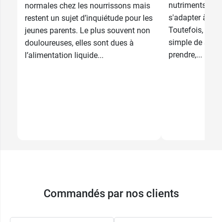
nutriments dont
normales chez les nourrissons mais
7,99 €
6,99 €
Bleu
Rose
s'adapter à son
restent un sujet d’inquiétude pour les
Toutefois, il n'
jeunes parents. Le plus souvent non
simple de savo
douloureuses, elles sont dues à
prendre,...
l’alimentation liquide...
Commandés par nos clients