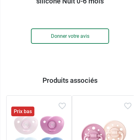
silicone Nuit 0-6 mois
Pour les bébés après 6 mois, il existe les
sucettes silicone nuit +6 mois Dodie
.
Motifs selon disponibilité.
Donner votre avis
Conditionnement :
blister de 2 sucettes :
1 jour.
1 nuit avec bouton phosphorescent.
Produits associés
Prix bas