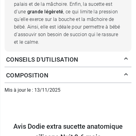
palais et de la mâchoire. Enfin, la sucette est
d'une
grande légèreté
, ce qui limite la pression
qu'elle exerce sur la bouche et la mâchoire de
bébé. Ainsi, elle est idéale pour permettre à bébé
d'assouvir son besoin de succion qui le rassure
et le calme.
Le bouclier de la sucette Dodie
CONSEILS D'UTILISATION
silicone extra-fine Nuit
COMPOSITION
Ces sucettes sont dotées d'un
bouclier extra
aéré
, qui laisse l'air circuler librement. Cette
Mis à jour le : 13/11/2025
particularité
prévient la macération de la peau
autour des lèvres de bébé due à la salive, ce qui
peut irriter sa peau sensible.
Ces sucettes sont fabriquées en matériaux ne
Avis Dodie extra sucette anatomique
contenant pas de BPA ou de BPS.