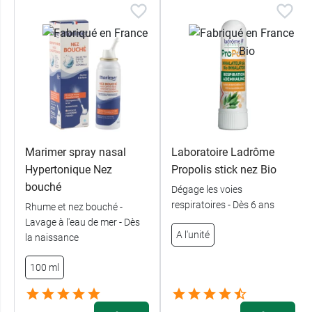
Nous vous proposons également des
galets à
parfumer Comptoir Aroma
pour diffuser des
huiles essentielles dans votre intérieur.
Marimer spray nasal
Laboratoire Ladrôme
Hypertonique Nez
Propolis stick nez Bio
bouché
Dégage les voies
respiratoires - Dès 6 ans
Rhume et nez bouché -
Lavage à l'eau de mer - Dès
A l'unité
la naissance
100 ml