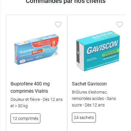
Commandés par nos clients
Ibuprofène 400 mg
Sachet Gaviscon
comprimés Viatris
Brûlures d'estomac,
remontées acides - Sans
Douleur et fièvre - Dès 12 ans
sucre - Dès 12 ans
et > 30 kg
24 sachets
12 comprimés