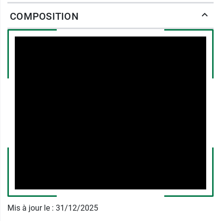
hygiène du nez, sans avoir la sensation
COMPOSITION
perpétuelle de dessèchement. Son efficacité
vous procure ainsi une
sensation de confort
au
quotidien.
La propolis, reconnue pour ses vertus
thérapeutiques depuis des siècles, combat avec
succès les symptômes du rhume, grâce à ses
propriétés antibactériennes
et anti-
inflammatoires. Elle permet ainsi d’empêcher
l’apparition des virus.
Les huiles essentielles quant à elles procurent
une sensation de fraîcheur et de respiration
nasale libérée.
Ce spray nasal bio décongestionne ainsi le nez
et le purifie tout en évacuant le mucus
Mis à jour le : 31/12/2025
emprisonnant les bactéries ou les virus.