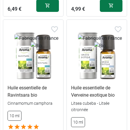
6,49 €
4,99 €
Huile essentielle de
Huile essentielle de
Ravintsara bio
Verveine exotique bio
Cinnamomum camphora
Litsea cubeba - Litsée
citronnée
10 ml
10 ml