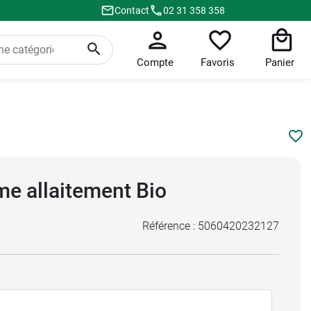
Contact
02 31 358 358
Compte
Favoris
Panier
e allaitement Bio
Référence :
5060420232127