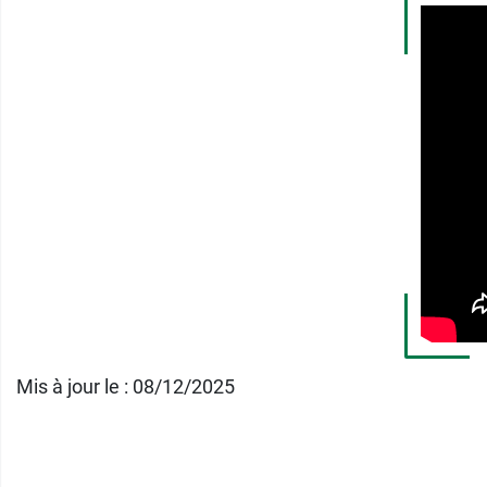
Caractéristiques du baum
100 % naturel
Sûr pour bébé et pour maman
Formule non parfumée
Sans goût
Sans additifs artificiels
Sans eau
Et pour absorber les fuites de lait, pensez a
Mis à jour le : 08/12/2025
Conditionnement :
1 pot de 60 ml