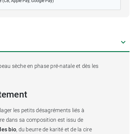
é
(CB
, Apple Pay, Google Pay)
eau sèche en phase pré-natale et dès les
itement
ulager les petits désagréments liés à
tre dans sa composition est issu de
les bio
, du beurre de karité et de la cire