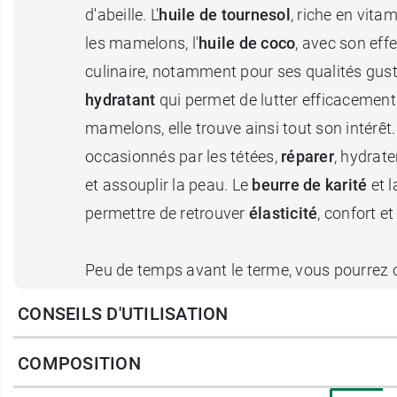
d'abeille. L'
huile de tournesol
, riche en vit
les mamelons, l'
huile de coco
, avec son eff
culinaire, notamment pour ses qualités gustat
hydratant
qui permet de lutter efficacement 
mamelons, elle trouve ainsi tout son intérêt. 
occasionnés par les tétées,
réparer
, hydrate
et assouplir la peau. Le
beurre de karité
et 
permettre de retrouver
élasticité
, confort e
Peu de temps avant le terme, vous pourrez
tétées et
prévenir l'apparition de vergeture
CONSEILS D'UTILISATION
cutanée occasionnée par les tétés, et viend
sérénité.
COMPOSITION