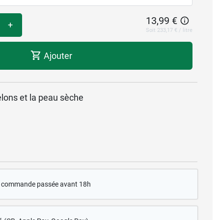
13,99 €
+
Soit 233,17 € / litre
Ajouter
lons et la peau sèche
te commande passée avant 18h