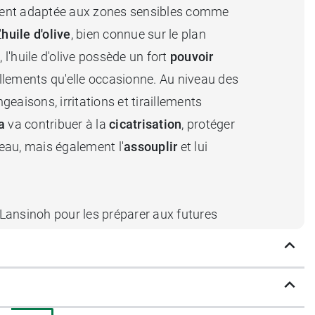
itement adaptée aux zones sensibles comme
'
huile d'olive
, bien connue sur le plan
 l'huile d'olive possède un fort
pouvoir
illements qu'elle occasionne. Au niveau des
geaisons, irritations et tiraillements
a
va contribuer à la
cicatrisation
, protéger
peau, mais également l'
assouplir
et lui
ansinoh pour les préparer aux futures
ra de
prévenir et soulager
la sécheresse
 confort partagé et une tétée en toute