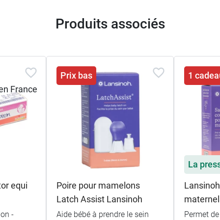
Produits associés
Prix bas
1 cadea
La pres
or equi
Poire pour mamelons
Lansinoh
Latch Assist Lansinoh
maternel
on -
Aide bébé à prendre le sein
Permet de 