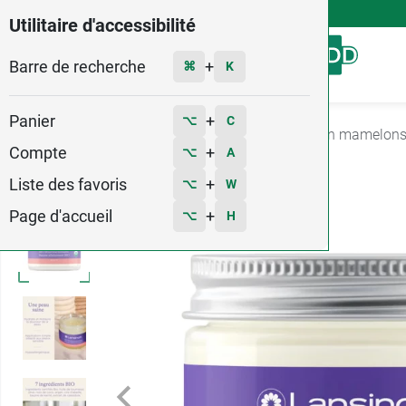
4,9
Voir les 58579 avis
Utilitaire d'accessibilité
Barre de recherche
Menu
+
⌘
K
Panier
+
⌥
C
Accueil
Bébé - Grossesse
Allaitement
Soin mamelon
Compte
+
⌥
A
3
Liste des favoris
+
⌥
W
Page d'accueil
+
⌥
H