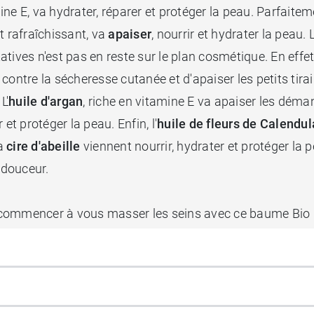
amine E, va hydrater, réparer et protéger la peau. Parfa
et rafraîchissant, va
apaiser
, nourrir et hydrater la peau. L
ives n'est pas en reste sur le plan cosmétique. En effet,
contre la sécheresse cutanée et d'apaiser les petits tira
L'
huile d'argan
, riche en vitamine E va apaiser les déman
r et protéger la peau. Enfin, l'
huile de fleurs de Calendul
la
cire d'abeille
viennent nourrir, hydrater et protéger la 
t douceur.
 commencer à vous masser les seins avec ce baume Bio L
s
, et lorsque bébé sera là, ce baume allaitement permett
ra réparer et assouplir vos mamelons, pour un plus grand