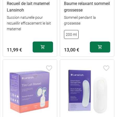
Recueil de lait maternel
Baume relaxant sommeil
Lansinoh
grossesse
Succion naturelle pour
Sommeil pendant la
recueillir efficacement le lait
grossesse
6,99 €
25 sachets
maternel
200 ml
12,49 €
50 sachets
11,99 €
13,00 €