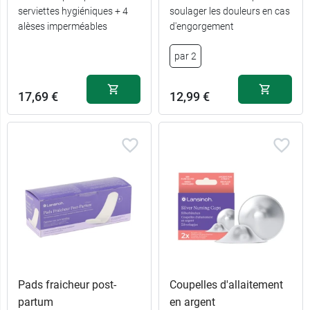
serviettes hygiéniques + 4
soulager les douleurs en cas
alèses imperméables
d'engorgement
7,99 €
par 60
par 2
9,99 €
par 100
17,69 €
12,99 €
Pads fraicheur post-
Coupelles d'allaitement
partum
en argent