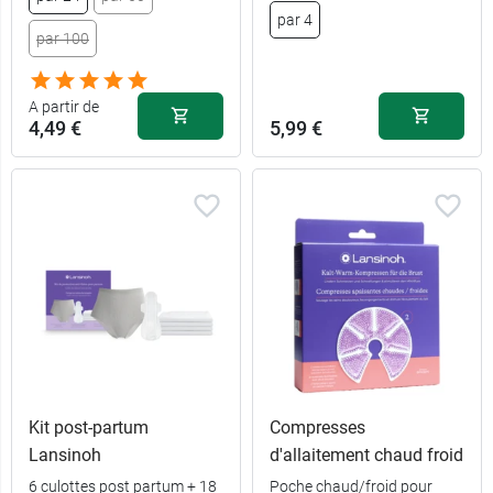
14,89 €
13,49 €
40 ml
Kit
par 4
par 100
9,89 €
5,99 €
3 x 7 ml
Recharge
A partir de
4,49 €
5,99 €
Kit post-partum
Compresses
Lansinoh
d'allaitement chaud froid
4,49 €
par 24
6 culottes post partum + 18
Poche chaud/froid pour