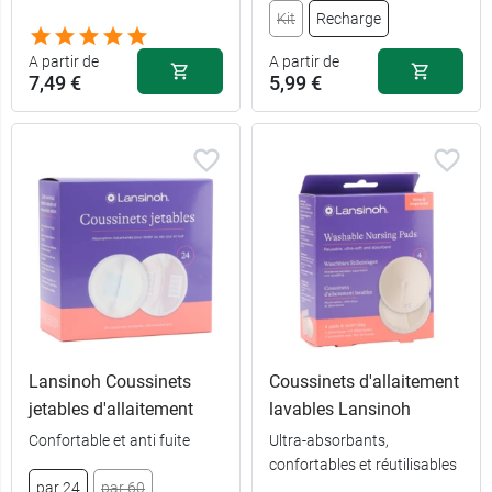
Kit
Recharge
A partir de
A partir de
7,49 €
5,99 €
Lansinoh Coussinets
Coussinets d'allaitement
jetables d'allaitement
lavables Lansinoh
Confortable et anti fuite
Ultra-absorbants,
7,49 €
10 ml
confortables et réutilisables
par 24
par 60