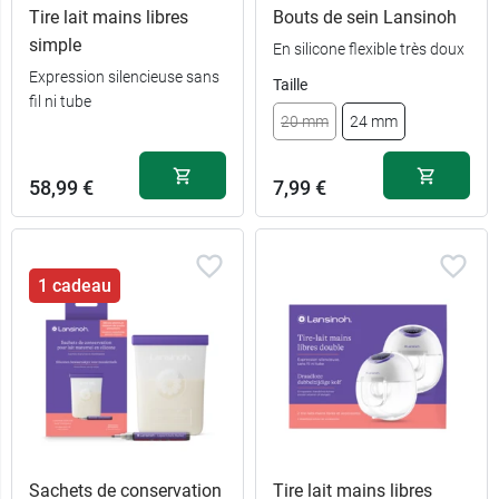
Tire lait mains libres
Bouts de sein Lansinoh
simple
En silicone flexible très doux
Expression silencieuse sans
Taille
fil ni tube
20 mm
24 mm
58,99 €
7,99 €
1 cadeau
Sachets de conservation
Tire lait mains libres