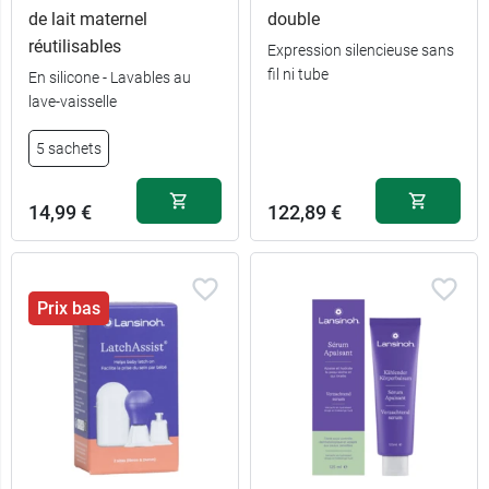
de lait maternel
double
7,99 €
20 mm
réutilisables
Expression silencieuse sans
fil ni tube
En silicone - Lavables au
7,99 €
24 mm
lave-vaisselle
5 sachets
14,99 €
122,89 €
Prix bas