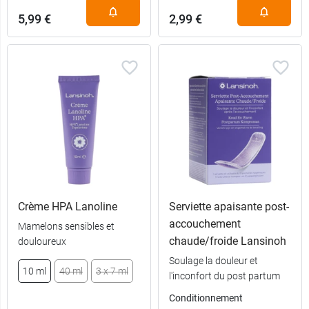
5,99 €
2,99 €
Crème HPA Lanoline
Serviette apaisante post-
accouchement
Mamelons sensibles et
chaude/froide Lansinoh
douloureux
Soulage la douleur et
10 ml
40 ml
3 x 7 ml
l'inconfort du post partum
Conditionnement