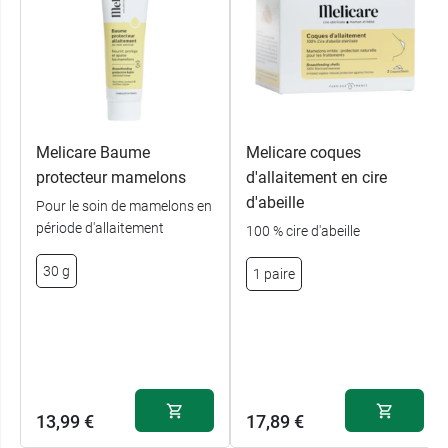
Conditionnement :
tube de 30 g.
Melicare Baume
Melicare coques
protecteur mamelons
d'allaitement en cire
d'abeille
Pour le soin de mamelons en
période d'allaitement
100 % cire d'abeille
30 g
1 paire
13,99 €
17,89 €