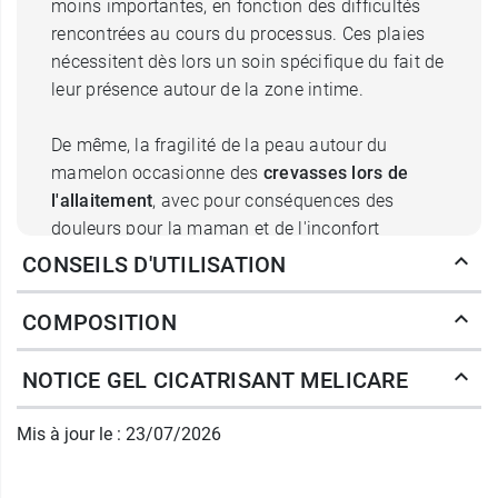
moins importantes, en fonction des difficultés
rencontrées au cours du processus. Ces plaies
nécessitent dès lors un soin spécifique du fait de
leur présence autour de la zone intime.
De même, la fragilité de la peau autour du
mamelon occasionne des
crevasses lors de
l'allaitement
, avec pour conséquences des
douleurs pour la maman et de l'inconfort
ressenti par le nourrisson. Le
gel cicatrisant
CONSEILS D'UTILISATION
Melicare
agit de deux manières pour soulager
ces lésions et accélérer le délai de cicatrisation.
COMPOSITION
L'action du gel cicatrisant
NOTICE GEL CICATRISANT MELICARE
Melicare au miel stérile
Mis à jour le : 23/07/2026
Le
miel
, en premier lieu, est connu pour sa
capacité à limiter la colonisation par des