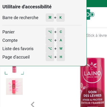
4,9
Voir les 58579 avis
Utilitaire d'accessibilité
Barre de recherche
Menu
+
⌘
K
Panier
+
⌥
C
Accueil
Hygiène - Beauté
Soin des lèvres
Stick à lèvre
Compte
+
⌥
A
1
Liste des favoris
+
⌥
W
Page d'accueil
+
⌥
H