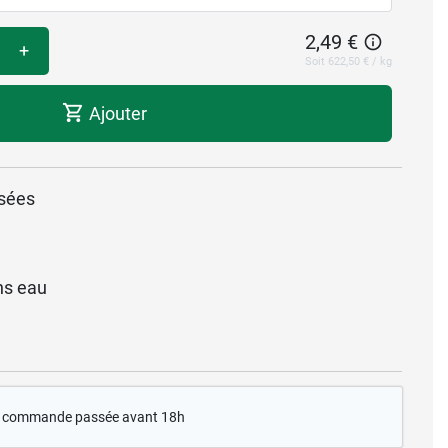
2,49 €
+
Soit 622,50 € / kg
Ajouter
isées
ns eau
te commande passée avant 18h