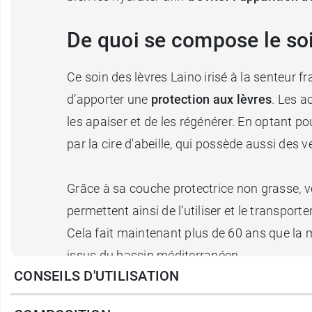
De quoi se compose le soi
Ce soin des lèvres Laino irisé à la senteur f
d’apporter une
protection aux lèvres
. Les a
les apaiser et de les régénérer. En optant p
par la cire d'abeille, qui possède aussi des v
Grâce à sa couche protectrice non grasse, vo
permettent ainsi de l’utiliser et le transport
Cela fait maintenant plus de 60 ans que la 
issus du bassin méditerranéen.
CONSEILS D'UTILISATION
Découvrez le
Soin de lèvres Stick Vanille La