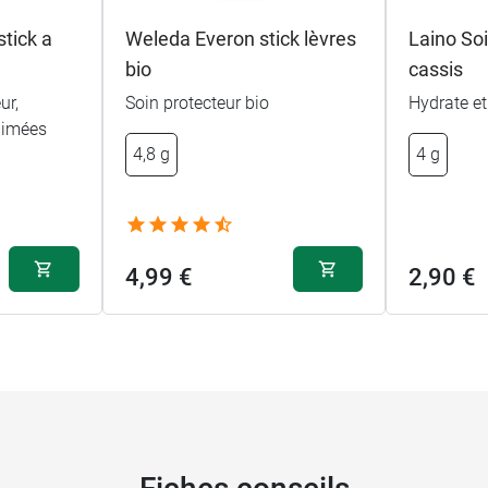
stick a
Weleda Everon stick lèvres
Laino Soi
bio
cassis
ur,
Soin protecteur bio
Hydrate et
bimées
4,8 g
4 g
4,99 €
2,90 €