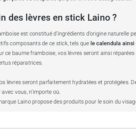
n des lèvres en stick Laino ?
ramboise est constitué d’ingrédients d’origine naturelle p
ctifs composants de ce stick, tels que
le calendula
ainsi 
our ce baume framboise, vos lèvres seront ainsi réparées 
ertus réparatrices.
s lèvres seront parfaitement hydratées et protégées. De 
er avec vous, n’importe où.
marque Laino propose des produits pour le soin du visag
ino
qui hydrate, apaise et protège les lèvres.