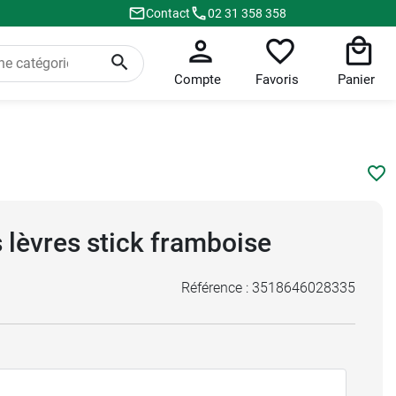
Contact
02 31 358 358
Compte
Favoris
Panier
 lèvres stick framboise
Référence :
3518646028335