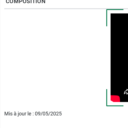
COMPOSITION
Son léger parfum à la framboise du bassin mé
Conditionnement
:
tube de 4 g.
Mis à jour le : 09/05/2025