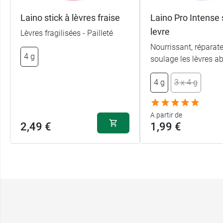
Laino stick à lèvres fraise
Laino Pro Intense 
levre
Lèvres fragilisées - Pailleté
Nourrissant, réparate
4 g
soulage les lèvres a
4 g
3 x 4 g
A partir de
2,49 €
1,99 €