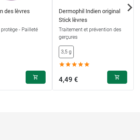
n des lèvres
Dermophil Indien original
Stick lèvres
 protège - Pailleté
Traitement et prévention des
gerçures
3,5 g
4,49 €