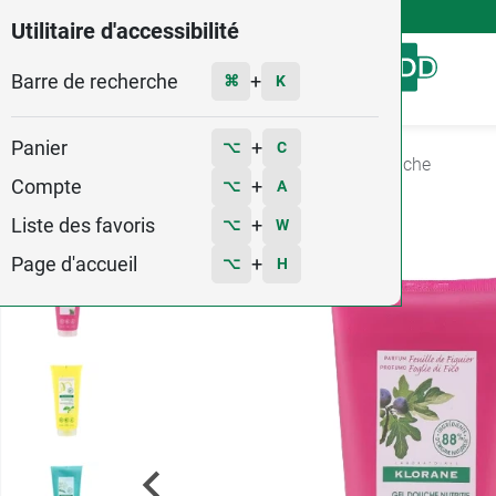
4,9
Voir les 58579 avis
Utilitaire d'accessibilité
Barre de recherche
Menu
+
⌘
K
Panier
+
⌥
C
Accueil
Hygiène - Beauté
Douche
Gel douche
Compte
+
⌥
A
1
Liste des favoris
+
⌥
W
Page d'accueil
+
⌥
H