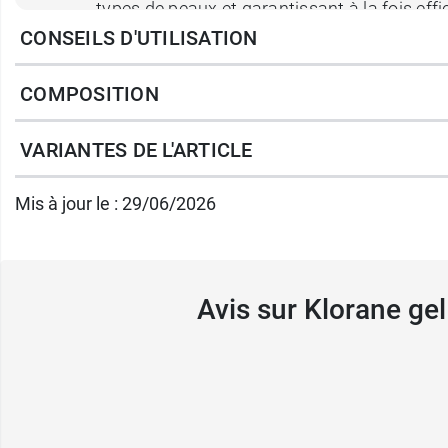
types de peaux et garantissant à la fois effic
CONSEILS D'UTILISATION
Caractéristiques :
COMPOSITION
Haute tolérance
Flacon éco-conçu
VARIANTES DE L'ARTICLE
pH physiologique
Vegan
Mis à jour le : 29/06/2026
Testé sous contrôle dermatologique
Ne contient ni savon, ni tensioactifs sulf
Conditionnement :
Tube de 200 ml
Avis sur Klorane ge
Nous vous proposons également le
gel dou