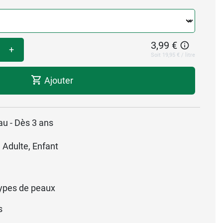
3,99 €
+
Soit 19,95 € / litre
Ajouter
au - Dès 3 ans
 Adulte, Enfant
ypes de peaux
s