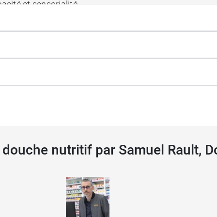
acité et sensorialité.
atés, ni silicone
l douche nutritif par Samuel Rault, 
che Klorane Fleur de Frangipanier
.