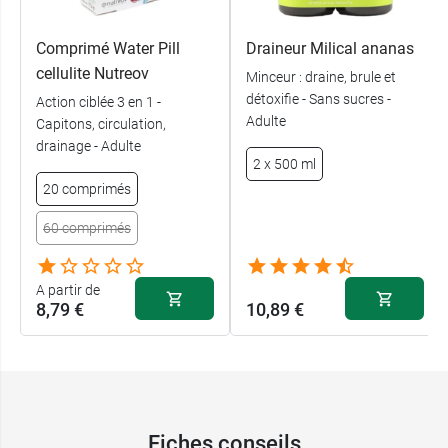
Pensez également à la
solution buvable SOS
Comprimé Water Pill
Draineur Milical ananas
Brûle Graisse Juvamine
, à diluer, à base
cellulite Nutreov
Minceur : draine, brule et
d'orthosiphon, de guarana, de maté et de thé
détoxifie - Sans sucres -
Action ciblée 3 en 1 -
vert.
Adulte
Capitons, circulation,
drainage - Adulte
2 x 500 ml
Poids net :
46.5 g
20 comprimés
Conditionnement :
1 boîte de 14 sticks
60 comprimés
Fabricant
A partir de
Juva santé
8,79 €
10,89 €
8 rue Christophe Colomb
75008 Paris
France
Fiches conseils