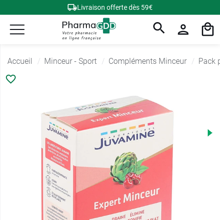
Livraison offerte dès 59€
Accueil
Minceur - Sport
Compléments Minceur
Pack p