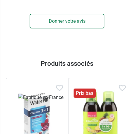
permet de résister aux baisses de motivation.
Détoxifie
: L'artichaut est reconnu pour ses
propriétés sur l'élimination des toxines. Il permet
Donner votre avis
de détoxifier l'organisme.
V
entre plus
plat
: L'artichaut possède également
des propriétés reconnues pour soulager les
inconforts digestifs. Ils peuvent être synonymes
de variations disgracieuses du tour de taille.
Produits associés
Aider à la digestion favorise ainsi le maintien
d'un ventre plus plat.
Le saviez-vous :
Les compléments alimentaires
Prix bas
ont pour but d'entretenir votre bien-être. Ils sont
encadrés par une réglementation et des
contrôles précis, qu'ils soient vendus en
pharmacie, en grandes surfaces ou sur internet.
Arôme framboise