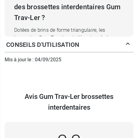
des brossettes interdentaires Gum
Trav-Ler ?
Dotées de brins de forme triangulaire, les
brossettes Gum Trav-Ler s'utilisent après le
CONSEILS D'UTILISATION
brossage classique et vous permettent d'éliminer
jusqu'à
25% de plaque dentaire supplémentaire
Mis à jour le : 04/09/2025
par rapport à des brins en nylon classique.
D'autre part, les brossettes interdentaires Gum
Trav-Ler possèdent
un manche flexible,
ce qui
vous procure une meilleure ergonomie lors de
l'utilisation tout en facilitant l'accès aux dents
Avis Gum Trav-Ler brossettes
postérieures. Les brossettes interdentaires Gum
interdentaires
Trav-Ler sont également imprégnées
de
Chlorhexidine
afin de doter votre brossette
d'une protection antibactérienne et ainsi la
garder propre plus longtemps.