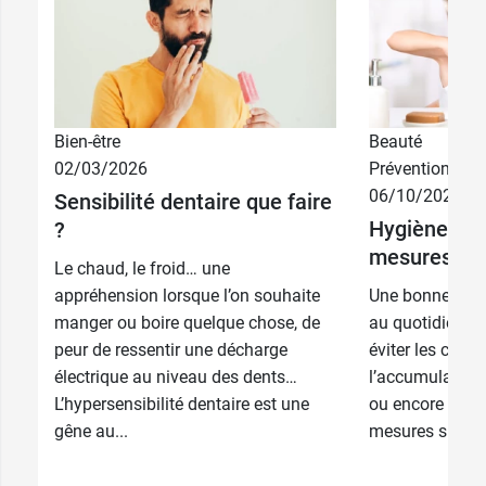
3,89 €
+ 2 offertes
Rouge - par 4
3,89 €
+ 2 offertes
3,89 €
par 4 - Noir
Bien-être
Beauté
02/03/2026
Prévention
3,89 €
par 4 - Bleu
06/10/2025
Sensibilité dentaire que faire
Hygiène buc
?
3,89 €
par 4 - Jaune
mesures au 
Le chaud, le froid… une
appréhension lorsque l’on souhaite
Une bonne hygi
3,89 €
par 4 - Orange
manger ou boire quelque chose, de
au quotidien es
peur de ressentir une décharge
éviter les caries
3,89 €
par 4 - Rouge
électrique au niveau des dents…
l’accumulation 
L’hypersensibilité dentaire est une
ou encore la m
3,89 €
par 4 - Violet
gêne au...
mesures simple
3,89 €
par 4 - Vert