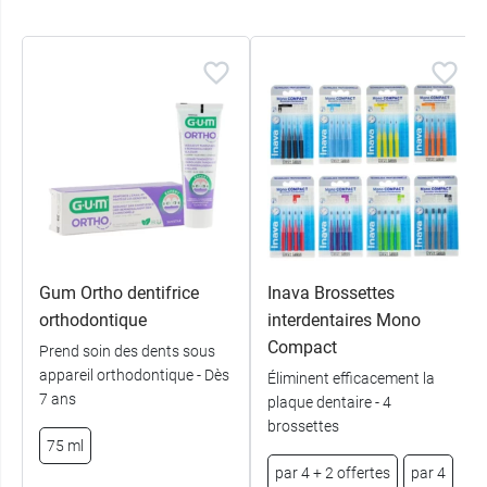
diamètre empoilage : 5,8 à 11,4 mm.
Contient :
10 brossettes de 10 tailles différentes.
Gum Ortho dentifrice
Inava Brossettes
orthodontique
interdentaires Mono
Compact
Prend soin des dents sous
appareil orthodontique - Dès
Éliminent efficacement la
7 ans
plaque dentaire - 4
brossettes
75 ml
par 4 + 2 offertes
par 4