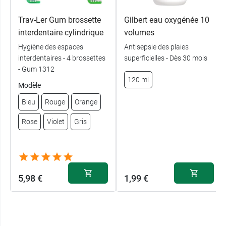
Trav-Ler Gum brossette
Gilbert eau oxygénée 10
interdentaire cylindrique
volumes
Hygiène des espaces
Antisepsie des plaies
interdentaires - 4 brossettes
superficielles - Dès 30 mois
- Gum 1312
120 ml
Modèle
Bleu
Rouge
Orange
Rose
Violet
Gris
5,98 €
1,99 €