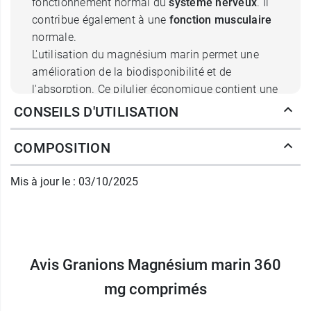
fonctionnement normal du
système nerveux
. Il
contribue également à une
fonction musculaire
normale.
L'utilisation du magnésium marin permet une
amélioration de la biodisponibilité et de
l'absorption. Ce pilulier économique contient une
cure de 180 jours à raison de 1 comprimé par
CONSEILS D'UTILISATION
jour.
COMPOSITION
Vegan, sans gluten, sans colorant ni
conservateur
Mis à jour le : 03/10/2025
Conditionnement :
Flacon de 180 comprimés
Du
Magnésium Bisglycinate 360 mg à libération
Avis Granions Magnésium marin 360
prolongée
est aussi disponible chez Granions.
mg comprimés
Fabricant