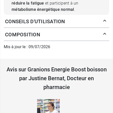
réduire la fatigue
et participent à un
métabolisme énergétique normal
.
CONSEILS D'UTILISATION
Cette combinaison permet de proposer une
boisson orientée vers l’énergie mentale et
COMPOSITION
physique,
sans ajout de sucre
. Avec son format
canette, cette
boisson Energie Boost Granions
Mis à jour le : 09/07/2026
permet une prise simple, sans préparation
préalable. Le goût agrumes facilite l’intégration
dans une pause de la journée, lorsque l’on
souhaite une boisson sans sucre orientée vers la
Avis sur Granions Energie Boost boisson
vitalité.
par Justine Bernat, Docteur en
Quand prendre la canette de
pharmacie
boisson pétillante Energie Boost
Granions ?
Cette boisson
Energie Boost Granions
peut être