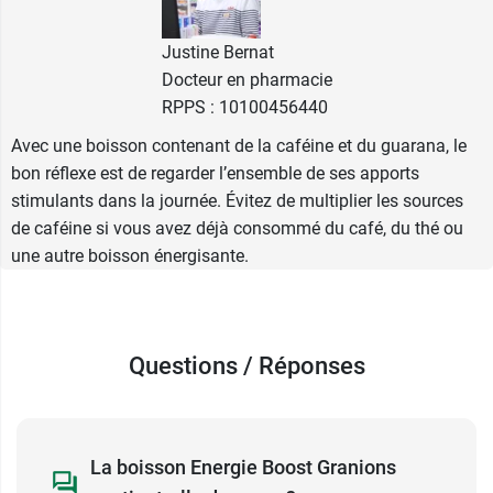
envisagée lors d’un moment de baisse de tonus,
Justine Bernat
d’une journée chargée ou d’une période
Docteur en pharmacie
demandant davantage de concentration. Elle ne
RPPS : 10100456440
remplace pas une alimentation variée ni un
rythme de vie adapté, mais elle apporte une
Avec une boisson contenant de la caféine et du guarana, le
solution pratique lorsqu’un
soutien ponctuel de
bon réflexe est de regarder l’ensemble de ses apports
la vitalité est recherché
.
stimulants dans la journée. Évitez de multiplier les sources
Sa formule contenant de la caféine et du
de caféine si vous avez déjà consommé du café, du thé ou
guarana, il est utile de tenir compte de ses autres
une autre boisson énergisante.
apports en caféine au cours de la journée. Café,
thé, boissons caféinées ou autres produits
stimulants peuvent s’additionner.
Questions / Réponses
Vous pouvez également utiliser en alternative les
comprimés effervescents Hydrop Minéraux et
vitamines Granions
.
La boisson Energie Boost Granions