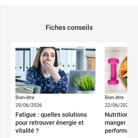
Fiches conseils
Bien-être
Bien-être
29/06/2026
22/06/2026
Framboise
Fatigue : quelles solutions
Nutrition sp
5,89 €
cassis
pour retrouver énergie et
manger pour
vitalité ?
performanc
5,89 €
Tropical