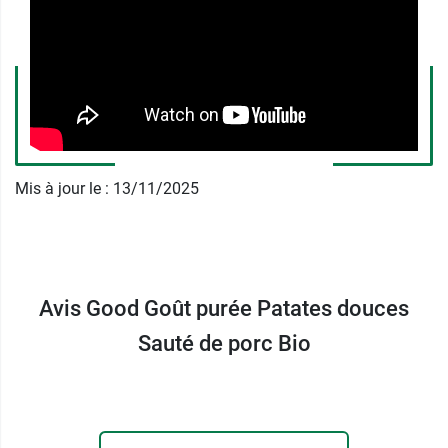
viande de porc dans une recette élaborée par un
grand chef.
Le sachet souple contenant cette purée est sans
bisphénol A ni phtalates. Il peut passer au micro-
ondes même si, pour une préparation idéale,
c'est le bain-marie qui doit être privilégié.
Mis à jour le : 13/11/2025
Conditionnement :
un sachet de 190 g.
A partir de 4 mois, Good Goût propose aussi une
compote de pomme et figue à boire
.
Avis Good Goût purée Patates douces
Sauté de porc Bio