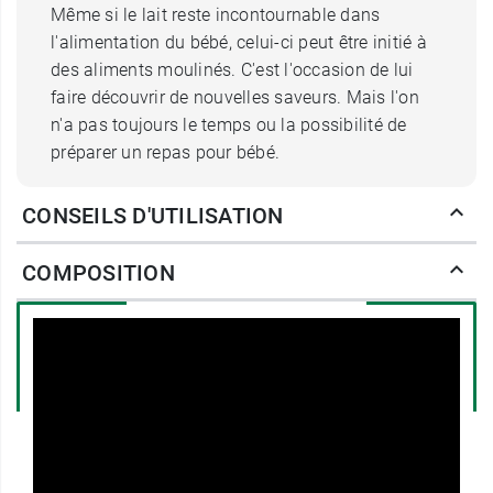
Même si le lait reste incontournable dans
l'alimentation du bébé, celui-ci peut être initié à
des aliments moulinés. C'est l'occasion de lui
faire découvrir de nouvelles saveurs. Mais l'on
n'a pas toujours le temps ou la possibilité de
préparer un repas pour bébé.
Purée de patates douces et sauté
CONSEILS D'UTILISATION
de porc : un repas complet par
COMPOSITION
Good Goût
La purée bio patates douces Sauté de porc Good
Goût permet de disposer d'un
plat complet
dans
un format pratique,
riche en goût
et constitué
d'ingrédients issus de
l'agriculture
biologique
. La patate douce, sucrée et fondante,
est ici mariée au jus de pamplemousse et de la