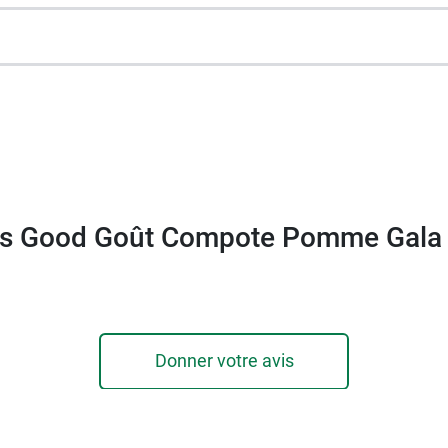
e.
iologique
et
ne contiennent pas de gluten
.
par exemple la
compote Good Goût pomme figue Bio
.
is Good Goût Compote Pomme Gala 
Donner votre avis