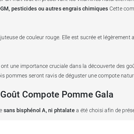
GM, pesticides ou autres engrais chimiques
Cette com
juteuse de couleur rouge. Elle est sucrée et légèrement a
ont une importance cruciale dans la découverte des goût
s pommes seront ravis de déguster une compote naturel
d Goût Compote Pomme Gala
ée
sans bisphénol A, ni phtalate
a été choisi afin de prése
t
est dotée d’un bouchon refermable, pratique lorsque bé