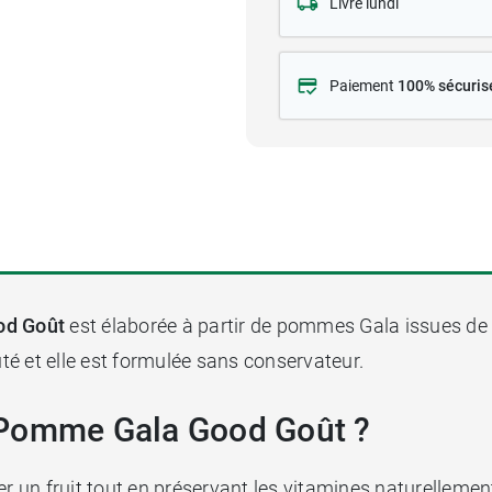
Livré lundi
Paiement
100% sécuris
od Goût
est élaborée à partir de pommes Gala issues de l’
é et elle est formulée sans conservateur.
 Pomme Gala Good Goût ?
ter un fruit tout en préservant les vitamines naturelle