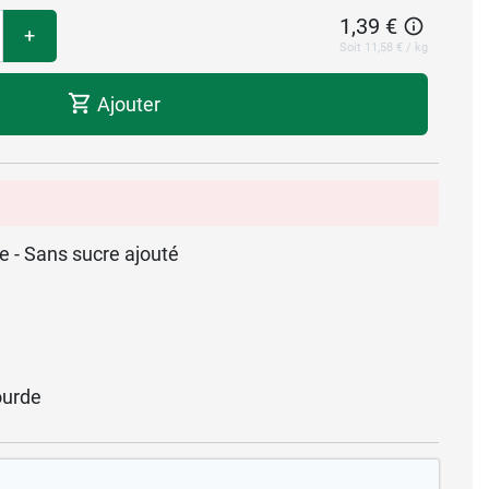
1,39 €
+
Soit 11,58 € / kg
Ajouter
se - Sans sucre ajouté
urde