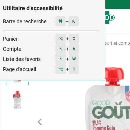
4,9
Voir les 58579 avis
Utilitaire d'accessibilité
Barre de recherche
Menu
+
⌘
K
Panier
+
⌥
C
Accueil
Bébé - Grossesse
Repas bébé
Yaourt et comp
Compte
+
⌥
A
Liste des favoris
+
⌥
W
Page d'accueil
+
⌥
H