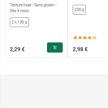
Texture lisse - Sans gluten -
250 g
Dès 4 mois
2 x 130 g
2,29 €
2,98 €