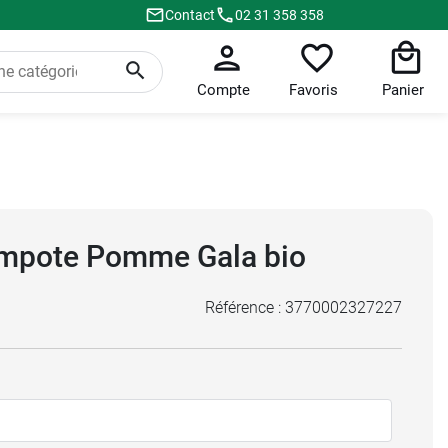
Contact
02 31 358 358
Compte
Favoris
Panier
mpote Pomme Gala bio
Référence :
3770002327227