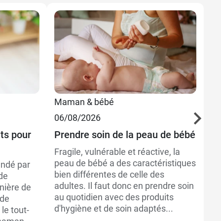
Maman & bébé
M
06/08/2026
22
its pour
Prendre soin de la peau de bébé
To
ge
Fragile, vulnérable et réactive, la
peau de bébé a des caractéristiques
andé par
Pe
bien différentes de celle des
de
ma
adultes. Il faut donc en prendre soin
anière de
pr
au quotidien avec des produits
 de
qu
d'hygiène et de soin adaptés...
le tout-
co