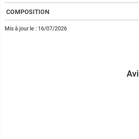
se conserve au réfrigérateur après ouvertur
COMPOSITION
Ces compotes sont certifiées
agriculture b
Mis à jour le : 16/07/2026
Conditionnement :
gourde de 120 g.
Découvrez les autres saveurs disponibles, 
Av