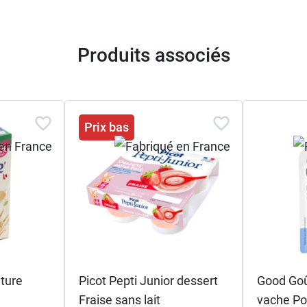
Produits associés
Prix bas
ature
Picot Pepti Junior dessert
Good Goû
Fraise sans lait
vache Poi