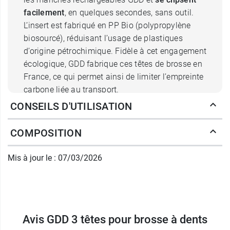
facilement
, en quelques secondes, sans outil.
L’insert est fabriqué en PP Bio (polypropylène
biosourcé), réduisant l’usage de plastiques
d’origine pétrochimique. Fidèle à cet engagement
écologique, GDD fabrique ces têtes de brosse en
France, ce qui permet ainsi de limiter l’empreinte
carbone liée au transport.
CONSEILS D'UTILISATION
Les recharges GDD : des poils
COMPOSITION
souples, respectueux des gencives
Les têtes GDD sont équipées de filaments extra-
Mis à jour le : 07/03/2026
souples en nylon 6.10, un matériau partiellement
biosourcé. Ils assurent un nettoyage efficace de
la plaque dentaire,
tout en douceur
, sans
agresser ni l'émail ni les gencives. De forme
Avis GDD 3 têtes pour brosse à dents
elliptique, elles atteignent facilement les zones