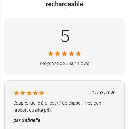
difficiles.
rechargeable
Ces têtes se fixent sur la
brosse à dents GDD
rechargeable
.
5
Conditionnement :
sachet de 3 recharges.
Moyenne de 5 sur 1 avis
07/03/2026
Souple, facile à clipser / dé-clipser. Très bon
rapport qualité prix
par Gabrielle