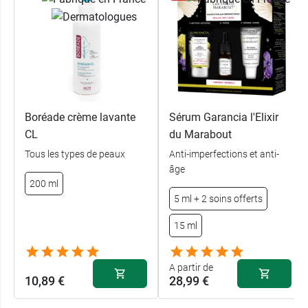
Boréade crème lavante
Sérum Garancia l'Elixir
CL
du Marabout
Tous les types de peaux
Anti-imperfections et anti-
âge
200 ml
5 ml + 2 soins offerts
15 ml
A partir de
10,89 €
28,99 €