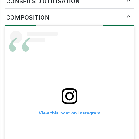
CONSEILS D'UTILISATION
Extrait de jus de Citron, qui est un fruit
purifiant et antibactérien pour votre peau et
COMPOSITION
va éclaircir le teint pour l'homogénéiser.
Extrait de pulpe de Concombre, qui combat
la peau grasse de par ses qualités
assainissantes et astringentes tout en
apportant une hydratation.
Extrait de graine de Rocou aux vertus
antioxydantes
Grâce à
la pâte sulfureuse du marabout
, votre
peau est purifiée et oxygénée et le teint est
lumineux.
Caractéristiques de la pâte
View this post on Instagram
sulfureuse du Marabout Garancia
contre les impuretés