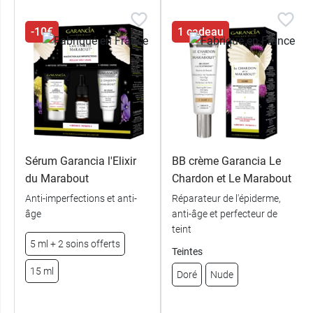
-10€
1 cadeau
Sérum Garancia l'Elixir
BB crème Garancia Le
du Marabout
Chardon et Le Marabout
Anti-imperfections et anti-
Réparateur de l'épiderme,
âge
anti-âge et perfecteur de
teint
5 ml + 2 soins offerts
Teintes
15 ml
Doré
Nude