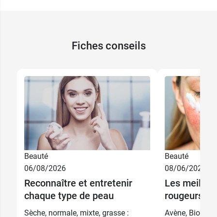
Fiches conseils
Beauté
Beauté
5 ml + 2 soins
06/08/2026
08/06/2026
28,99 €
offerts
Reconnaître et entretenir
Les meilleu
chaque type de peau
rougeurs
24,49 €
15 ml
34,49 €
Sèche, normale, mixte, grasse :
Avène, Bioderm