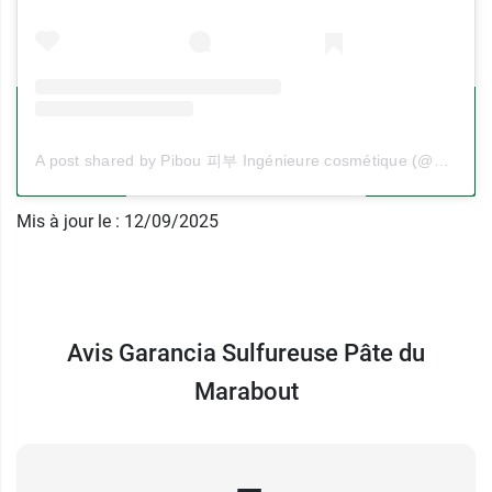
Sans silicone
Sans paraben
Sans phénoxyéthanol
Sans savon
Sans laurylsulfate
Retrouvez le mythique
Pschitt magique de
A post shared by Pibou 피부 Ingénieure cosmétique (@pibou_beauty)
Garancia
qui exfolie et assainit la peau par son
action micro-peeling douce.
Mis à jour le : 12/09/2025
Contenance au choix :
tube de 150 ml
Avis Garancia Sulfureuse Pâte du
Marabout