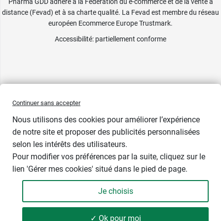
Pharma GDD adhère à la Fédération du e-commerce et de la vente à
distance (Fevad) et à sa charte qualité. La Fevad est membre du réseau
européen Ecommerce Europe Trustmark.
Accessibilité
: partiellement conforme
Continuer sans accepter
Nous utilisons des cookies pour améliorer l’expérience
de notre site et proposer des publicités personnalisées
-7€
selon les intérêts des utilisateurs.
Pour modifier vos préférences par la suite, cliquez sur le
Contenance : 150 ml
lien 'Gérer mes cookies' situé dans le pied de page.
16,39 €
Je choisis
-
+
23,39 €
Soit 109,27 € / litre
✓ Ok pour moi