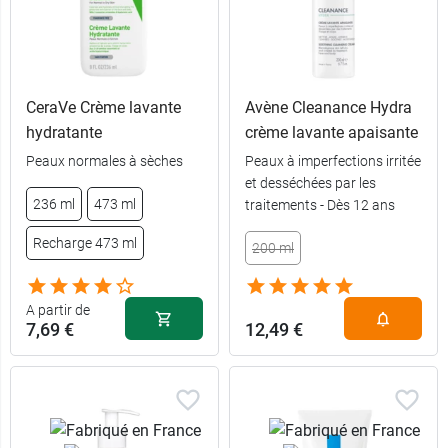
CeraVe Crème lavante
Avène Cleanance Hydra
hydratante
crème lavante apaisante
Peaux normales à sèches
Peaux à imperfections irritée
et desséchées par les
8,89 €
200 ml
236 ml
473 ml
traitements - Dès 12 ans
Recharge 473 ml
11,69 €
473 ml
200 ml
A partir de
7,69 €
12,49 €