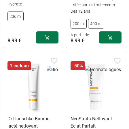
Hydrate
irritée par les traitements -
Dès 12 ans
236 ml
200 ml
400 ml
A partir de
8,99 €
8,99 €
1 cadeau
-50%
Dr Hauschka Baume
NeoStrata Nettoyant
lacté nettoyant
Eclat Parfait