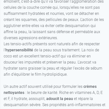
émollient, c'est-à-dire qu'il va favoriser l’agglomération des
cellules de la couche cornée qui, lorsqu’elles ne sont pas
suffisamment hydratées et nourries, vont se détacher en
créant les squames, des pellicules de peaux. L’action de les
agglutiner entre elles va éviter cette desquamation qui
affine la peau, la laissant sans défense et perméable aux
diverses agressions extérieures.
Les tensio-actifs présents sont naturels afin de respecter
l’
hypersensibilité
de la peau sous traitement. La noix de
coco est un excellent tensio-actif qui va éliminer en
douceur les impuretés et préserver la peau. L’avocat va
hydrater sans graisser la peau et réguler l’excès de sébum
afin d’équilibrer le film hydrolipidique.
Un autre actif souvent utilisé pour formuler les
crèmes
nettoyantes
: le beurre de karité. Riche en vitamines A, D, E
et F, il hydrate, assouplit,
adoucit la peau
et répare la
desquamation sévère. Ses propriétés anti-inflammatoires et