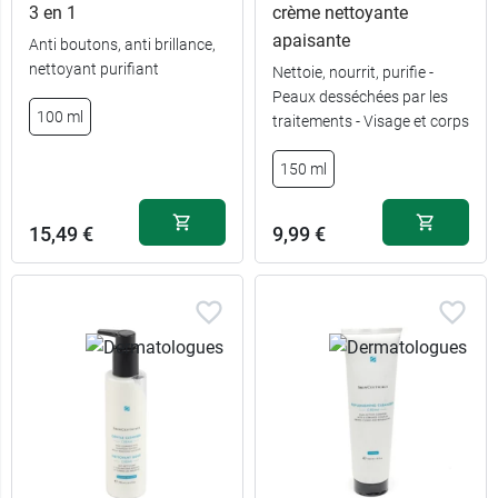
3 en 1
crème nettoyante
apaisante
Anti boutons, anti brillance,
nettoyant purifiant
Nettoie, nourrit, purifie -
Peaux desséchées par les
100 ml
traitements - Visage et corps
150 ml
15,49 €
9,99 €