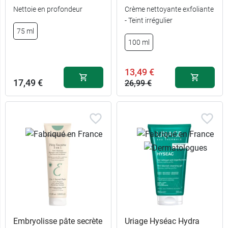
Nettoie en profondeur
Crème nettoyante exfoliante
- Teint irrégulier
75 ml
8,99 €
200 ml
100 ml
12,98 €
400 ml
13,49 €
17,49 €
26,99 €
Embryolisse pâte secrète
Uriage Hyséac Hydra