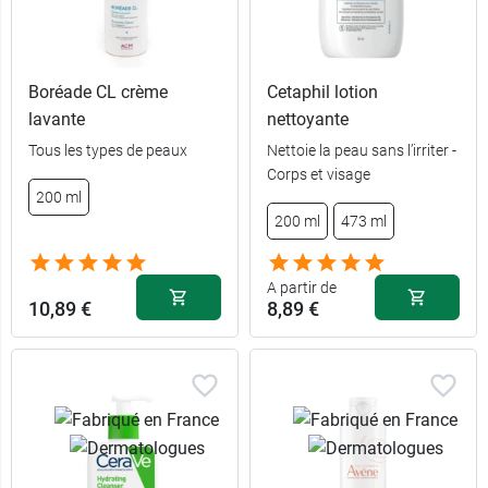
Boréade CL crème
Cetaphil lotion
lavante
nettoyante
Tous les types de peaux
Nettoie la peau sans l’irriter -
Corps et visage
200 ml
200 ml
473 ml
A partir de
10,89 €
8,89 €