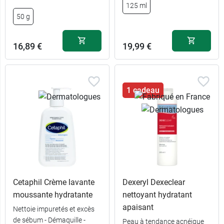
125 ml
50 g
16,89 €
19,99 €
1 cadeau
Cetaphil Crème lavante
Dexeryl Dexeclear
moussante hydratante
nettoyant hydratant
apaisant
Nettoie impuretés et excès
de sébum - Démaquille -
Peau à tendance acnéique