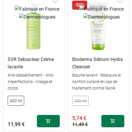
-50%
SVR Sebiaclear Crème
Bioderma Sébium Hydra
lavante
Cleanser
Anti-dessèchement - Anti-
Baume lavant - Restaure le
imperfections - Visage et
confort cutané en cas de
corps
traitement contre l'acné
9,99 €
236 ml
400 ml
200 ml
14,99 €
473 ml
5,74 €
11,99 €
11,49 €