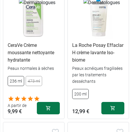
CeraVe Crème
La Roche Posay Effaclar
moussante nettoyante
H crème lavante Iso-
7,69 €
hydratante
biome
236 ml
Peaux normales à sèches
Peaux acnéiques fragilisées
par les traitements
11,19 €
473 ml
236 ml
473 ml
desséchants
Recharge 473
9,99 €
200 ml
ml
A partir de
9,99 €
12,99 €