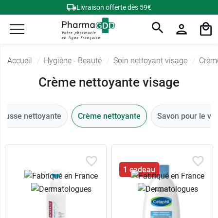
Livraison offerte dès 59€
Accueil
Hygiène - Beauté
Soin nettoyant visage
Crème
Crème nettoyante visage
ousse nettoyante
Crème nettoyante
Savon pour le vi
1 cadeau