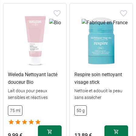
Weleda Nettoyant lacté
Respire soin nettoyant
douceur Bio
visage stick
Lait doux pour peaux
Nettoie et adoucit la peau
sensibles et réactives
sans assécher
75 ml
50 g
9,99 €
13,89 €