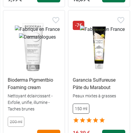
-7€
Bioderma Pigmentbio
Garancia Sulfureuse
Foaming cream
Pâte du Marabout
Nettoyant éclaircissant -
Peaux mixtes à grasses
Exfolie, unifie, illumine -
150 ml
Taches brunes
200 ml
16,39 €