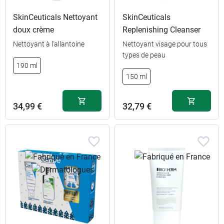
SkinCeuticals Nettoyant
SkinCeuticals
doux crème
Replenishing Cleanser
Nettoyant à l'allantoine
Nettoyant visage pour tous
types de peau
190 ml
150 ml
34,99 €
32,79 €