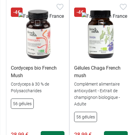
-4€
-4€
Cordyceps bio French
Gélules Chaga French
Mush
mush
Cordyceps à 30 % de
Complément alimentaire
Polysaccharides
antioxydant - Extrait de
champignon biologique -
56 gélules
Adulte
56 gélules
28,99 €
28,99 €