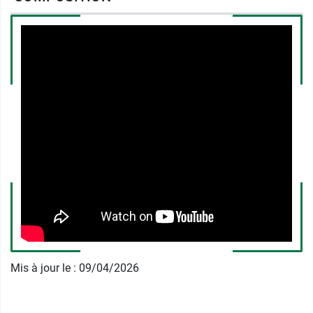
Fabricant
FRENCH MUSH
9 rue Philippe de Metz
92270 Bois-Colombres
France
00000000
Mis à jour le : 09/04/2026