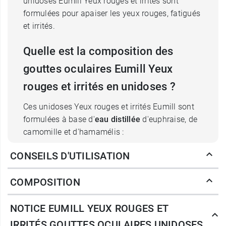
unidoses Eumill Yeux rouges et irrités sont
formulées pour apaiser les yeux rouges, fatigués
et irrités.
Quelle est la composition des
gouttes oculaires Eumill Yeux
rouges et irrités en unidoses ?
Ces unidoses Yeux rouges et irrités Eumill sont
formulées à base d'
eau distillée
d'euphraise, de
camomille et d'hamamélis :
CONSEILS D'UTILISATION
L'
euphraise
est une plante adaptée aux yeux
irrités, rouges et inconfortables. Egalement
COMPOSITION
appelée « casse-lunettes », l'euphraise est riche
en tannins qui vont contribuer à atténuer
NOTICE EUMILL YEUX ROUGES ET
l’irritation oculaire. Elle contient aussi des
flavonoïdes qui vont lutter
IRRITÉS GOUTTES OCULAIRES UNIDOSES