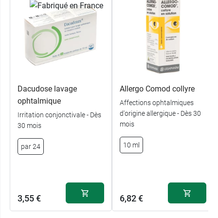
Pensez aussi aux gouttes oculaires
Eumill Yeux
rouges et irrités en flacon multidose
.
Conditionnement :
1 boite de 10 unidoses (2
sachets de 5 unidoses)
Dacudose lavage
Allergo Comod collyre
ophtalmique
Affections ophtalmiques
d'origine allergique - Dès 30
Irritation conjonctivale - Dès
mois
30 mois
10 ml
par 24
3,55 €
6,82 €