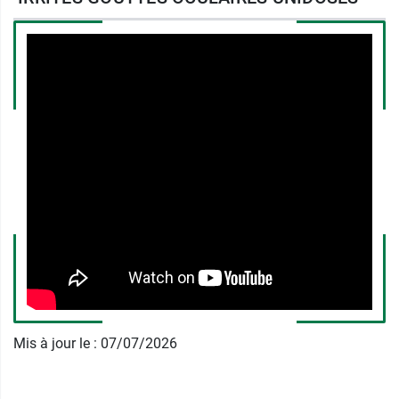
contre l'inflammation, à l'origine des yeux
rouges.
La
camomille
est une plante bienfaisante pour
les yeux irrités. Sa richesse en flavonoïdes,
molécules aux propriétés anti-inflammatoires,
contribue à apaiser les yeux irrités et rouges en
raison d'une inflammation.
L'
hamamélis
est une plante qui appartient à la
classe des veinotoniques. Elle contribue à
restaurer une circulation sanguine normale en
tonifiant les parois des vaisseaux sanguins. Elle
est également réputée pour sa richesse
en flavonoïdes dont les propriétés anti-
Mis à jour le : 07/07/2026
inflammatoires peuvent atténuer les irritations
responsables des yeux rouges. L'EMA (Agence
Européenne du Médicament) a d'ailleurs reconnu