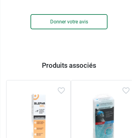
(Ophalmic Squeeze Dispenser)
qui permet de se
passer de conservateurs dans la formule. Ainsi,
la solution ophtalmique Eumill Yeux rouges et
Donner votre avis
irrités est un collyre stérile, sans conservateurs.
Multidoses, il pourra être utilisé dans les 3 mois
suivant sa toute première ouverture.
Caractéristiques :
Produits associés
Flacon multidose
Stérile
Effet humidifiant
Pratique et sans conservateur
Système OSD
Convient pour un usage fréquent et prolongé.
Idéal en cas d'usage prolongé de lentilles de
contact
Compatible avec le port de lentilles de contact
Ne contient pas de conservateurs.