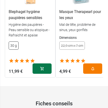
Pensez aussi à la
solution de lavage
Blephagel hygiène
Masque Therapearl pour
ophtalmique Ophtaxia
.
paupières sensibles
les yeux
Hygiène des paupières -
Mal de tête, problème de
Conditionnement :
flacon multidose de 10 ml
Peau sensible ou atopique -
sinus, yeux gonflés
Rafraichit et apaise
Dimensions
30 g
22,9 cm x 7 cm
11,99 €
4,99 €
Fiches conseils