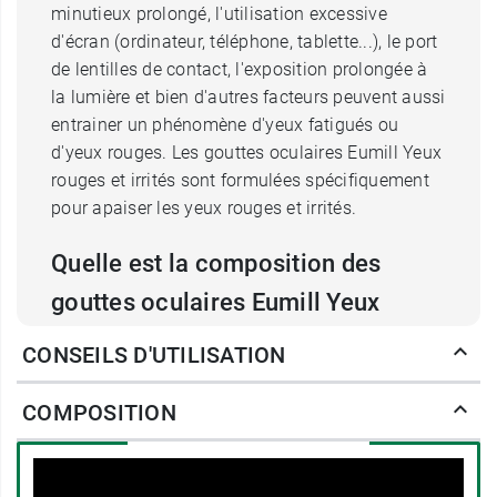
minutieux prolongé, l'utilisation excessive
d'écran (ordinateur, téléphone, tablette...), le port
de lentilles de contact, l'exposition prolongée à
la lumière et bien d'autres facteurs peuvent aussi
entrainer un phénomène d'yeux fatigués ou
d'yeux rouges. Les gouttes oculaires Eumill Yeux
rouges et irrités sont formulées spécifiquement
pour apaiser les yeux rouges et irrités.
Quelle est la composition des
gouttes oculaires Eumill Yeux
rouges et irrités ?
CONSEILS D'UTILISATION
Ces gouttes pour les yeux rouges et irrités Eumill
COMPOSITION
sont formulées à partir d'
eau distillée
de
camomille, d'hamamélis et d'euphraise. La
camomille
est idéale pour apaiser les yeux
irrités. Elle est en effet riche en flavonoïdes, des